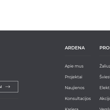
ARDENA
PRO
apie mus
žaliu
projektai
švie
I
naujienos
elek
konsultacijos
akci
karjera
versl