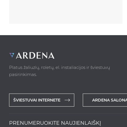
Platus žaliuzių, roletų, el. instaliacijos ir šviestuvų
pasirinkimas.
ŠVIESTUVAI INTERNETE
ARDENA SALONA
PRENUMERUOKITE NAUJIENLAIŠKĮ