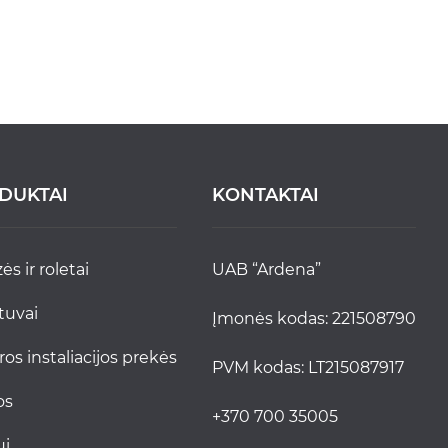
DUKTAI
KONTAKTAI
zės ir roletai
UAB “Ardena”
stuvai
Įmonės kodas: 221508790
tros instaliacijos prekės
PVM kodas: LT215087917
jos
+370 700 35005
ui