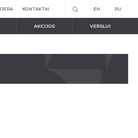
RJERA
KONTAKTAI
EN
RU
AKCIJOS
VERSLUI
ED JUOSTOS / MAITINIMO ŠALTINIAI
PAVĖSINĖS
a “Technic”
MARKIZĖS
IŠMANŪS SPRENDIMAI
ės Patio
Elektrinis valdymas
Elektriniai karnizai užuolaidoms
t“
Nuotolinė roletų valdymo sistema
ll“
NAUJIENOS
ee“
Stoginės įstiklintoms terasom