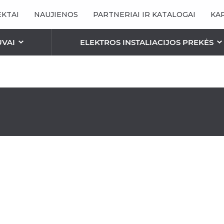
KTAI
NAUJIENOS
PARTNERIAI IR KATALOGAI
KA
UVAI
ELEKTROS INSTALIACIJOS PREKĖS
ŠVIESTUVAI
ŠVIESOS ŠALTINIAI / L
STALIACIJA
ENINIS APŠVIETIMAS
ROMANETĖS
PERGOLOS
INIS APŠVIETIMAS
Bioklimatinė pergol
TINKLELIAI NUO VABZDŽIŲ
Pergola “Essential”
Tinklelis-Rėmelis
ion”
Pergola „Elegancy“
Tinklelis-Roletas
Pergolos – Pavėsin
Tinklelis-Durys
Pergola „Aura“
Plisuoti Tinkleliai
Pergola „Square Fla
Antialerginiai Tinkleliai
Pergola „Square Wa
Pergola „Square Fr