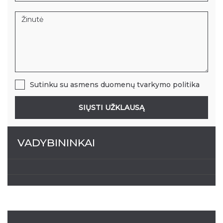
Sutinku su
asmens duomenų tvarkymo politika
SIŲSTI UŽKLAUSĄ
VADYBININKAI