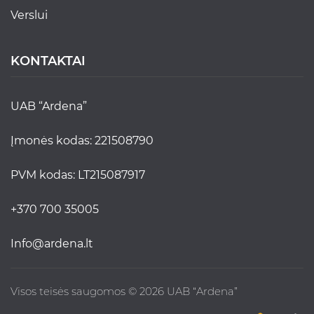
verslui
KONTAKTAI
UAB “Ardena”
Įmonės kodas: 221508790
PVM kodas: LT215087917
+370 700 35005
info@ardena.lt
Visos teisės saugomos © 2026 UAB “Ardena”