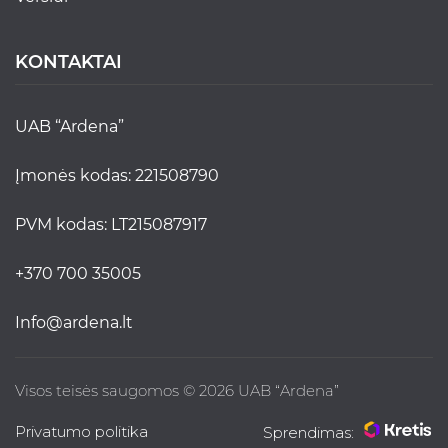
KONTAKTAI
UAB “Ardena”
Įmonės kodas: 221508790
PVM kodas: LT215087917
+370 700 35005
info@ardena.lt
Visos teisės saugomos © 2026 UAB “Ardena”
Privatumo politika
Sprendimas: