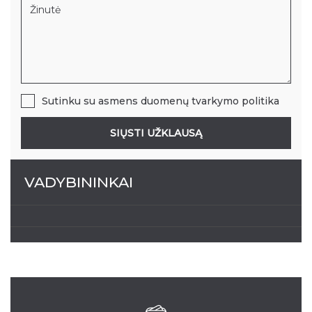
Sutinku su
asmens duomenų tvarkymo politika
SIŲSTI UŽKLAUSĄ
VADYBININKAI