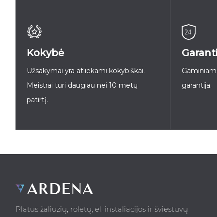
Kokybė
Garanti
Užsakymai yra atliekami kokybiškai.
Gaminiams
Meistrai turi daugiau nei 10 metų
garantija.
patirtį.
Platus žaliuzių, roletų, el. instaliacijos ir šviestuvų