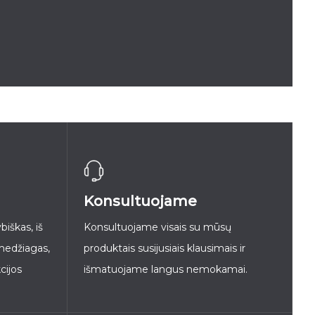
Konsultuojame
iškas, iš
Konsultuojame visais su mūsų
medžiagas,
produktais susijusiais klausimais ir
cijos
išmatuojame langus nemokamai.