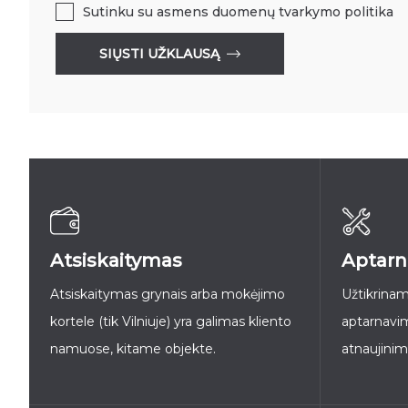
Sutinku su
asmens duomenų tvarkymo politika
SIŲSTI UŽKLAUSĄ
Atsiskaitymas
Aptarn
Atsiskaitymas grynais arba mokėjimo
Užtikrinam
kortele (tik Vilniuje) yra galimas kliento
aptarnavi
namuose, kitame objekte.
atnaujinim