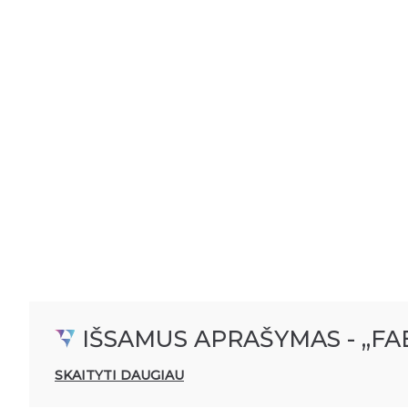
Fasadinės žaliuzės
IŠSAMUS APRAŠYMAS - „FAB
SKAITYTI DAUGIAU