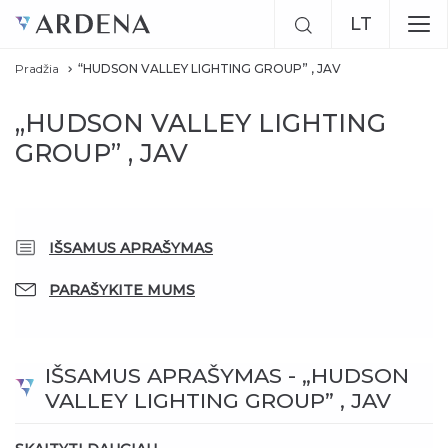
LT
Pradžia
“HUDSON VALLEY LIGHTING GROUP” , JAV
EN
„HUDSON VALLEY LIGHTING
RU
GROUP” , JAV
Previous
Next
IŠSAMUS APRAŠYMAS
PARAŠYKITE MUMS
IŠSAMUS APRAŠYMAS - „HUDSON
VALLEY LIGHTING GROUP” , JAV