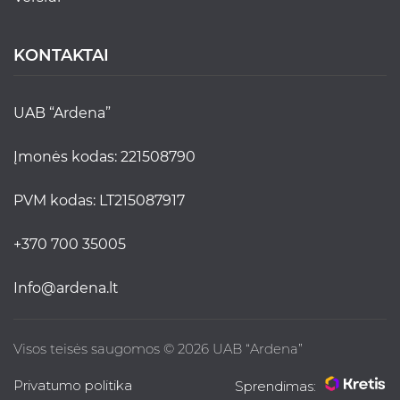
KONTAKTAI
UAB “Ardena”
Įmonės kodas: 221508790
PVM kodas: LT215087917
+370 700 35005
info@ardena.lt
Visos teisės saugomos © 2026 UAB “Ardena”
Privatumo politika
Sprendimas: