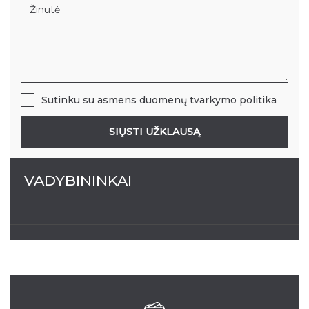
Sutinku su
asmens duomenų tvarkymo politika
SIŲSTI UŽKLAUSĄ
VADYBININKAI