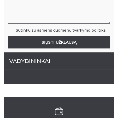
Sutinku su
asmens duomenų tvarkymo politika
SIŲSTI UŽKLAUSĄ
VADYBININKAI