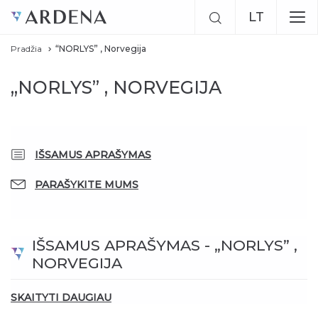
LT
Pradžia
“NORLYS” , Norvegija
EN
„NORLYS” , NORVEGIJA
RU
Previous
Next
IŠSAMUS APRAŠYMAS
PARAŠYKITE MUMS
IŠSAMUS APRAŠYMAS - „NORLYS” ,
NORVEGIJA
SKAITYTI DAUGIAU