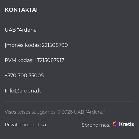
KONTAKTAI
UAB “Ardena”
Įmonės kodas: 221508790
PVM kodas: LT215087917
+370 700 35005
info@ardena.lt
Visos teisės saugomos © 2026 UAB “Ardena”
Privatumo politika
Sprendimas: