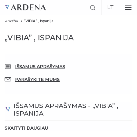
LT
Pradžia
“VIBIA” , Ispanija
EN
„VIBIA” , ISPANIJA
RU
Previous
Next
IŠSAMUS APRAŠYMAS
PARAŠYKITE MUMS
IŠSAMUS APRAŠYMAS - „VIBIA” ,
ISPANIJA
SKAITYTI DAUGIAU