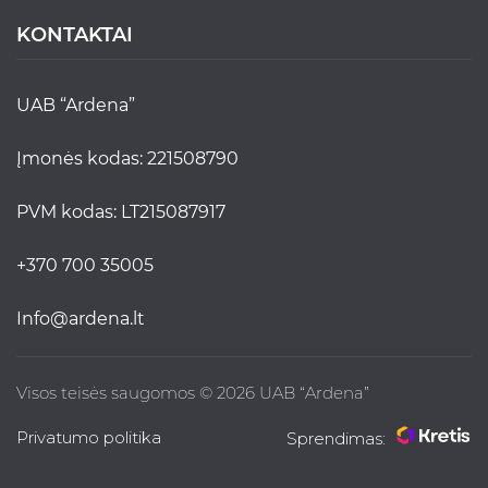
KONTAKTAI
UAB “Ardena”
Įmonės kodas: 221508790
PVM kodas: LT215087917
+370 700 35005
info@ardena.lt
Visos teisės saugomos © 2026 UAB “Ardena”
Privatumo politika
Sprendimas: