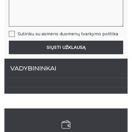
Sutinku su
asmens duomenų tvarkymo politika
SIŲSTI UŽKLAUSĄ
VADYBININKAI