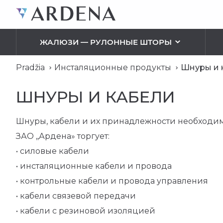
ЖАЛЮЗИ — РУЛОННЫЕ ШТОРЫ
Pradžia
Инсталяционные продукты
Шнуры и 
ОСВЕЩЕНИЕ ИНТЕРЬЕРА
ИНСТАЛЯЦИОННЫЕ ПРИНАДЛЕЖНОСТИ
ПРОИЗ
ШНУРЫ И КАБЕЛИ
НАРУЖНОЕ ОСВЕЩЕНИЕ
ВЫКЛЮЧАТЕЛИ, РОЗЕТКИ, УДЛИННИТЕЛИ
ОСВЕЩ
РОЛЬШТОРЫ
LED ОСВЕЩЕНИЕ
ШНУРЫ И КАБЕЛИ
ОСВЕЩ
Классические рольшторы
Шнуры, кабели и их принадлежности необходим
Кассетные рольшторы
ЗАО ,,Ардена» торгует:
Рольшторы День-Ночь
• силовые кабели
Рольшторы для монсардных окон
• инсталяционные кабели и провода
РИМСКИЕ ШТОРЫ
• контрольные кабели и провода управления
• кабели связевой передачи
МОСКИТНАЯ СЕТКА
• кабели с резиновой изоляцией