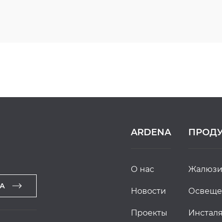
ARDENA
ПРОД
о нас
жалюз
А
новости
освещ
проекты
инста