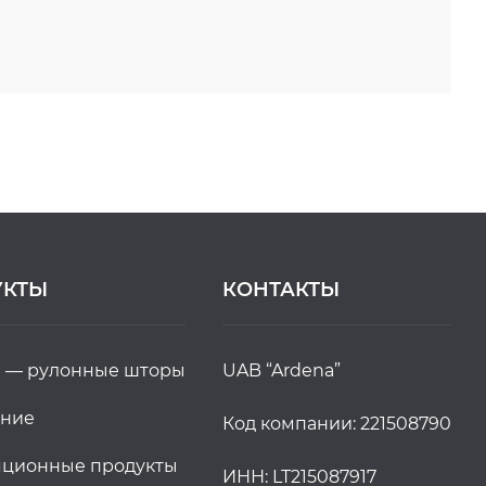
УКТЫ
КОНТАКТЫ
и — рулонные шторы
UAB “Ardena”
ение
Код компании: 221508790
ляционные продукты
ИНН: LT215087917