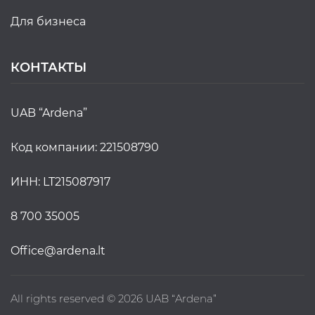
для бизнеса
КОНТАКТЫ
UAB “Ardena”
Код компании: 221508790
ИНН: LT215087917
8 700 35005
office@ardena.lt
All rights reserved © 2026 UAB “Ardena”