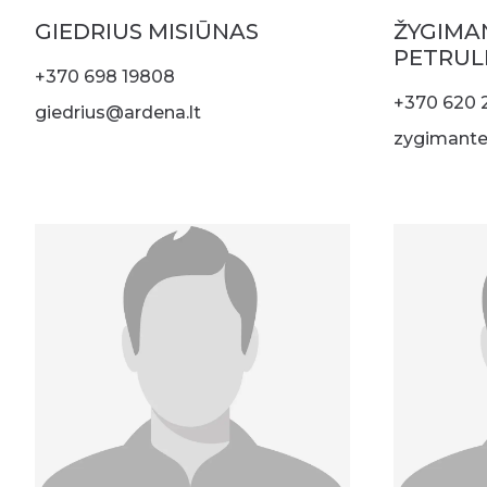
GIEDRIUS MISIŪNAS
ŽYGIMA
PETRUL
+370 698 19808
+370 620 
giedrius@ardena.lt
zygimante