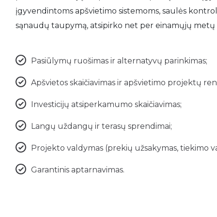
įgyvendintoms apšvietimo sistemoms, saulės kontrol
sąnaudų taupymą, atsipirko net per einamųjų metų l
Pasiūlymų ruošimas ir alternatyvų parinkimas;
Apšvietos skaičiavimas ir apšvietimo projektų re
Investicijų atsiperkamumo skaičiavimas;
Langų uždangų ir terasų sprendimai;
Projekto valdymas (prekių užsakymas, tiekimo v
Garantinis aptarnavimas.