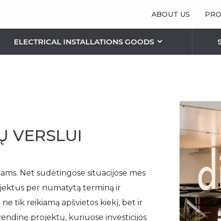
ABOUT US
PRO
ELECTRICAL INSTALLATIONS GOODS
 LIGHTING SOLUTIONS
S
RIC PLAFONDS AND LAMPS
OTHER BLINDS
Vertical blinds
Pleated/ Plissé blinds
Ų VERSLUI
Sunshield blinds
Roman blinds
ntams. Net sudėtingose situacijose mes
THE FEATURES OF FACADE BLINDS
ojektus per numatytą terminą ir
RETRACTABLE SECURITY GRILLES
 tik reikiamą apšvietos kiekį, bet ir
endinę projektų, kuriuose investicijos
SECURITY ROLLER SHUTTERS