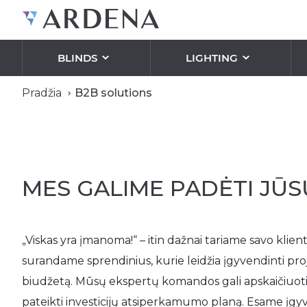
BLINDS
LIGHTING
Pradžia
B2B solutions
INTERIOR LIGHTING
POWER SWITCHES AND SOCKETS
LED
COMMERCIAL LIGHTING
INSTALLATION MATERIALS AND COMPONENT
FAB
ROLLER BLINDS
EXTERIOR, STREETS AND PARKS LIGHTING
ELECTRICAL WIRES AND CABLES
Cassette roller blinds
Skylight roller blinds
MES GALIME PADĖTI JŪS
VENETIAN BLINDS
Horizontal/ Venetian blinds
„Viskas yra įmanoma!“ – itin dažnai tariame savo klie
Wooden Horizontal/ Venetian blinds
surandame sprendinius, kurie leidžia įgyvendinti pr
INSECT/ MOSQUITO SCREENS
biudžetą. Mūsų ekspertų komandos gali apskaičiuoti ne
pateikti investicijų atsiperkamumo planą. Esame įgyv