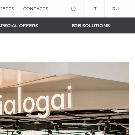
JECTS
CONTACTS
LT
RU
SPECIAL OFFERS
B2B SOLUTIONS
SMART BLINDS SOLUTIONS
Remote control
Curtain panels
AWNINGS