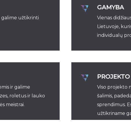
GAMYBA
 galime užtikrinti
Vienas didžiau
Lietuvoje, kur
individualų pr
PROJEKTO 
is ir galime
Viso projekto
s, roletus ir lauko
šalimis, padeda
 meistrai.
sprendimus. Es
užtikriname ga