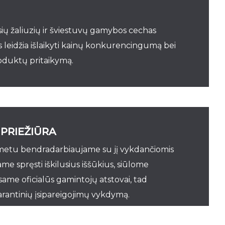
sių žaliuzių ir šviestuvų gamybos cechas
is leidžia išlaikyti kainų konkurencingumą bei
oduktų pritaikymą.
PRIEŽIŪRA
 metu bendradarbiaujame su jį vykdančiomis
me spręsti iškilusius iššūkius, siūlome
ame oficialūs gamintojų atstovai, tad
rantinių įsipareigojimų vykdymą.