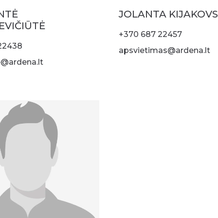
NTĖ
JOLANTA KIJAKOV
EVIČIŪTĖ
+370 687 22457
22438
apsvietimas@ardena.lt
@ardena.lt