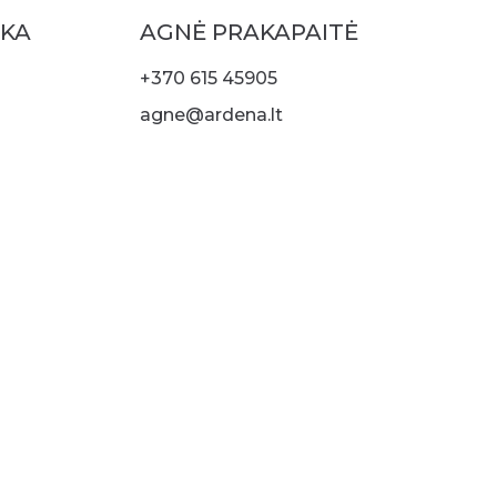
SKA
AGNĖ PRAKAPAITĖ
+370 615 45905
agne@ardena.lt