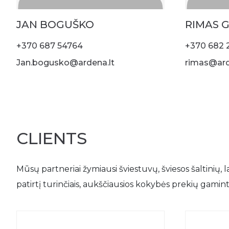
JAN BOGUŠKO
RIMAS 
+370 687 54764
+370 682 
Jan.bogusko@ardena.lt
rimas@ard
CLIENTS
Mūsų partneriai žymiausi šviestuvų, šviesos šaltinių, 
patirtį turinčiais, aukščiausios kokybės prekių gamin