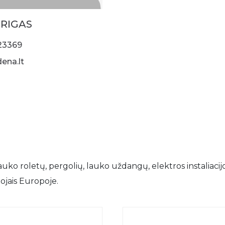
GRIGAS
23369
ena.lt
lauko roletų, pergolių, lauko uždangų, elektros instaliacij
tojais Europoje.