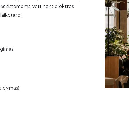
ės sistemoms, vertinant elektros
aikotarpį.
ngimas;
aldymas);