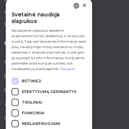
×
akcijos
Svetainė naudoja
LITHUANIAN
slapukus
verslui
ENGLISH
Naudojame slapukus siekdami
suasmeninti turinį, skelbimus ir analizuoti
RUSSIAN
srautą. Taip pat dalijamės informacija apie
KONTAKTAI
jūsų naudojimąsi mūsų svetaine su mūsų
reklamos ir analizės partneriais, kurie gali
ją sujungti su kita informacija, kurią jiems
UAB “Ardena”
pateikėte arba kurią jie surinko, kai
naudojatės jų paslaugomis.
Daugiau
Įmonės kodas: 221508790
BŪTINIEJI
PVM kodas: LT215087917
EFEKTYVUMĄ GERINANTYS
TIKSLINIAI
+370 700 35005
FUNKCINIAI
info@ardena.lt
NEKLASIFIKUOJAMI