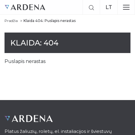
LT
Pradžia
Klaida 404: Puslapis nerastas
RU
EN
KLAIDA: 404
Puslapis nerastas
Platus žaliuzių, roletų, el. instaliacijos ir šviestuvų