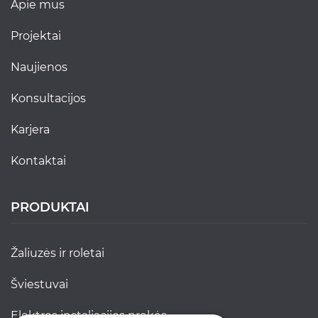
apie mus
projektai
naujienos
konsultacijos
karjera
kontaktai
PRODUKTAI
žaliuzės ir roletai
šviestuvai
elektros instaliacijos prekės