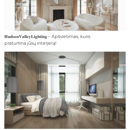
𝐇𝐮𝐝𝐬𝐨𝐧𝐕𝐚𝐥𝐥𝐞𝐲𝐋𝐢𝐠𝐡𝐭𝐢𝐧𝐠 – Apšvietimas, kuris
praturtina jūsų interjerą!