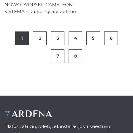
NOWODVORSKI „CAMELEON“
SISTEMA – kūrybingi apšvietimo
sprendimai, kurie transformuoja
interjerą
1
2
3
4
5
6
7
8
Platus žaliuzių, roletų, el. instaliacijos ir šviestuvų