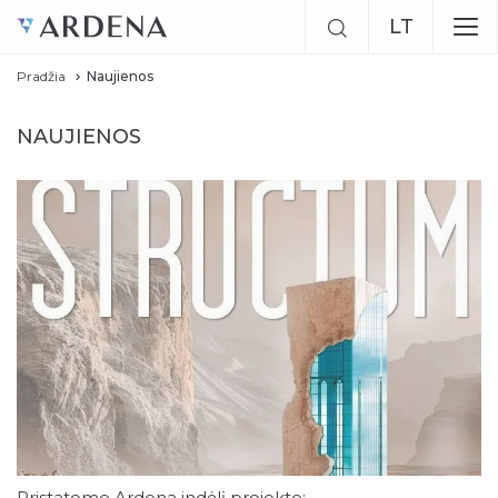
LT
Pradžia
Naujienos
EN
RU
NAUJIENOS
Pristatome Ardena indėlį projekte: