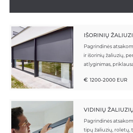
Fasadinės žaliuzės
IŠORINIŲ ŽALIUZ
Pagrindinės atsakomy
ir išorinių žaliuzių
atlyginimas, priklaus
1200-2000 EUR
VIDINIŲ ŽALIUZI
Pagrindinės atsakomy
tipų žaliuzių, roletų