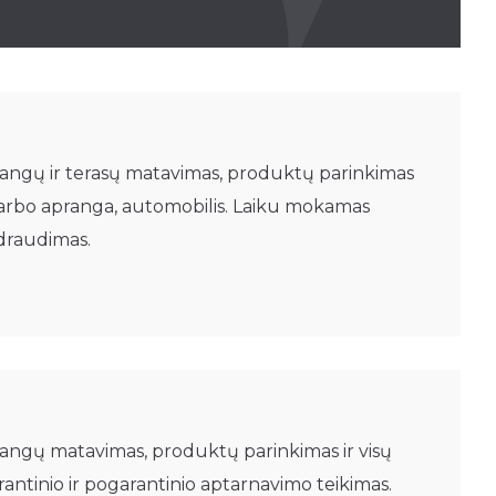
uo“
Trikampiams langams
langų ir terasų matavimas, produktų parinkimas
 darbo apranga, automobilis. Laiku mokamas
 draudimas.
langų matavimas, produktų parinkimas ir visų
rantinio ir pogarantinio aptarnavimo teikimas.