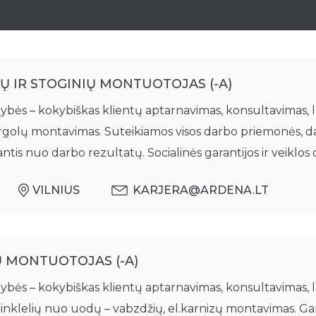
Pergola „Square D
Pergola „Vera-Sola“
Pergola „Alu-Sky“
IŲ IR STOGINIŲ MONTUOTOJAS (-A)
bės – kokybiškas klientų aptarnavimas, konsultavimas, 
, pergolų montavimas. Suteikiamos visos darbo priemonės,
antis nuo darbo rezultatų. Socialinės garantijos ir veiklos
VILNIUS
KARJERA@ARDENA.LT
Ų MONTUOTOJAS (-A)
bės – kokybiškas klientų aptarnavimas, konsultavimas, 
, tinklelių nuo uodų – vabzdžių, el.karnizų montavimas. Ga