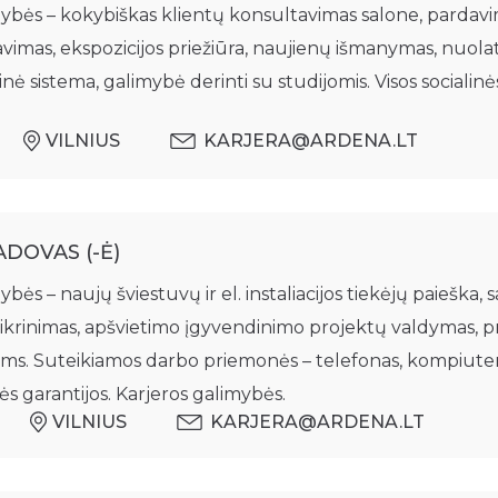
ybės – kokybiškas klientų konsultavimas salone, pardav
vimas, ekspozicijos priežiūra, naujienų išmanymas, nuol
nė sistema, galimybė derinti su studijomis. Visos socialinė
VILNIUS
KARJERA@ARDENA.LT
DOVAS (-Ė)
ės – naujų šviestuvų ir el. instaliacijos tiekėjų paieška
ikrinimas, apšvietimo įgyvendinimo projektų valdymas, pr
. Suteikiamos darbo priemonės – telefonas, kompiuteri
nės garantijos. Karjeros galimybės.
VILNIUS
KARJERA@ARDENA.LT