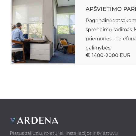
APŠVIETIMO PAR
Pagrindinės atsakomyb
sprendimų radimas, 
priemonės – telefonas
galimybės.
1400-2000 EUR
Platus žaliuzių, roletų, el. instaliacijos ir šviestuvų