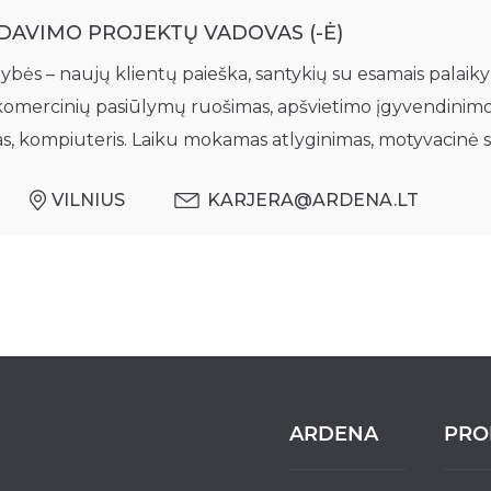
DAVIMO PROJEKTŲ VADOVAS (-Ė)
ės – naujų klientų paieška, santykių su esamais palaikym
komercinių pasiūlymų ruošimas, apšvietimo įgyvendinim
, kompiuteris. Laiku mokamas atlyginimas, motyvacinė sist
VILNIUS
KARJERA@ARDENA.LT
ARDENA
PRO