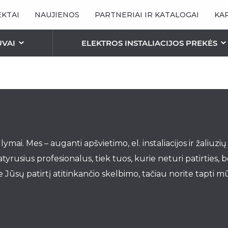
KTAI
NAUJIENOS
PARTNERIAI IR KATALOGAI
KA
UVAI
ELEKTROS INSTALIACIJOS PREKĖS
ŠVIESTUVAI
ŠVIESOS ŠALTINIAI / L
STALIACIJA
ENINIS APŠVIETIMAS
ROMANETĖS
PERGOLOS
INIS APŠVIETIMAS
Bioklimatinė pergol
TINKLELIAI NUO VABZDŽIŲ
Pergola “Essential”
Tinklelis-Rėmelis
lymai. Mes – auganti apšvietimo, el. instaliacijos ir žaliuz
ion”
Pergola „Elegancy“
Tinklelis-Roletas
yrusius profesionalus, tiek tuos, kurie neturi patirties, b
Pergolos – Pavėsin
Tinklelis-Durys
 Jūsų patirtį atitinkančio skelbimo, tačiau norite tapti m
Pergola „Aura“
Plisuoti Tinkleliai
Pergola „Square Fla
Antialerginiai Tinkleliai
Pergola „Square Wa
Pergola „Square Fr