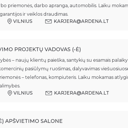
rbo priemonės, darbo apranga, automobilis. Laiku mokama
garantijos ir veiklos draudimas.
VILNIUS
KARJERA@ARDENA.LT
VIMO PROJEKTŲ VADOVAS (-Ė)
ės – naujų klientų paieška, santykių su esamais palaikym
komercinių pasiūlymų ruošimas, dalyvavimas viešuosiuos
iemonės – telefonas, kompiuteris. Laiku mokamas atlygini
galimybės.
VILNIUS
KARJERA@ARDENA.LT
Ė) APŠVIETIMO SALONE