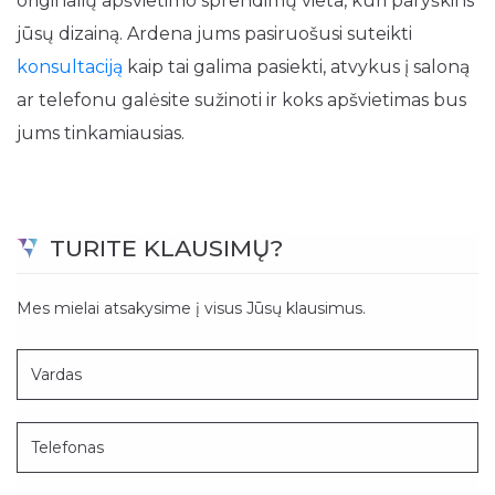
originalių apšvietimo sprendimų vieta, kuri paryškins
jūsų dizainą. Ardena jums pasiruošusi suteikti
konsultaciją
kaip tai galima pasiekti, atvykus į saloną
ar telefonu galėsite sužinoti ir koks apšvietimas bus
jums tinkamiausias.
TURITE KLAUSIMŲ?
Mes mielai atsakysime į visus Jūsų klausimus.