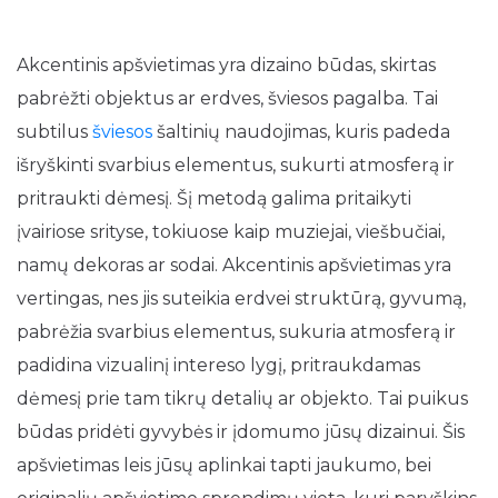
Akcentinis apšvietimas yra dizaino būdas, skirtas
pabrėžti objektus ar erdves, šviesos pagalba. Tai
subtilus
šviesos
šaltinių naudojimas, kuris padeda
išryškinti svarbius elementus, sukurti atmosferą ir
pritraukti dėmesį. Šį metodą galima pritaikyti
įvairiose srityse, tokiuose kaip muziejai, viešbučiai,
namų dekoras ar sodai. Akcentinis apšvietimas yra
vertingas, nes jis suteikia erdvei struktūrą, gyvumą,
pabrėžia svarbius elementus, sukuria atmosferą ir
padidina vizualinį intereso lygį, pritraukdamas
dėmesį prie tam tikrų detalių ar objekto. Tai puikus
būdas pridėti gyvybės ir įdomumo jūsų dizainui. Šis
apšvietimas leis jūsų aplinkai tapti jaukumo, bei