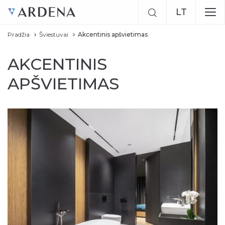
LT
Pradžia
Šviestuvai
Akcentinis apšvietimas
EN
AKCENTINIS
RU
APŠVIETIMAS