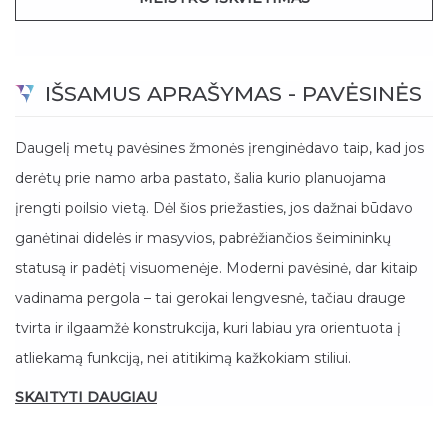
IŠSAMUS APRAŠYMAS - PAVĖSINĖS
Daugelį metų pavėsines žmonės įrenginėdavo taip, kad jos
derėtų prie namo arba pastato, šalia kurio planuojama
įrengti poilsio vietą. Dėl šios priežasties, jos dažnai būdavo
ganėtinai didelės ir masyvios, pabrėžiančios šeimininkų
statusą ir padėtį visuomenėje. Moderni pavėsinė, dar kitaip
vadinama pergola – tai gerokai lengvesnė, tačiau drauge
tvirta ir ilgaamžė konstrukcija, kuri labiau yra orientuota į
atliekamą funkciją, nei atitikimą kažkokiam stiliui.
SKAITYTI DAUGIAU