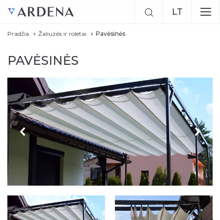
LT
Pradžia
Žaliuzės ir roletai
Pavėsinės
EN
PAVĖSINĖS
RU
Previous
Next