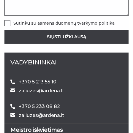
Sutinku su
asmens duomenų tvarkymo politika
SIŲSTI UŽKLAUSĄ
VADYBININKAI
+370 5 213 55 10
zaliuzes@ardena.lt
+370 5 233 08 82
zaliuzes@ardena.lt
Meistro iškvietimas