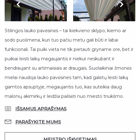
Stilingos lauko pavėsinės – tai kiekvieno sklypo, kiemo ar
sodo puošmena, kuri tuo pačiu metu gali būti ir labai
funkcionali. Tai puiki vieta ne tik pietauti gryname ore, bet ir
puikiai leisti laiką mėgaujantis ir niekur neskubant ir
bendraujant su artimaisiais ar draugais. Šiuolaikiniai žmonės
mielai naudoja lauko pavėsines tam, kad galėtų leisti laiką
gamtos apsuptyje, mėgaujantis tuo, kas suteikia daug
malonių akimirkų ir leidžia pailsėti nuo miesto triukšmo.
IŠSAMUS APRAŠYMAS
PARAŠYKITE MUMS
MEISTRO IŠKVIETIMAS