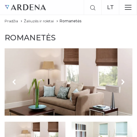
LT
Pradžia
Žaliuzės ir roletai
Romanetės
EN
ROMANETĖS
RU
Previous
Next