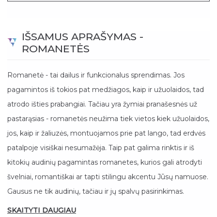
IŠSAMUS APRAŠYMAS -
ROMANETĖS
Romanetė - tai dailus ir funkcionalus sprendimas. Jos
pagamintos iš tokios pat medžiagos, kaip ir užuolaidos, tad
atrodo išties prabangiai. Tačiau yra žymiai pranašesnės už
pastarąsias - romanetės neužima tiek vietos kiek užuolaidos,
jos, kaip ir žaliuzės, montuojamos prie pat lango, tad erdvės
patalpoje visiškai nesumažėja. Taip pat galima rinktis ir iš
kitokių audinių pagamintas romanetes, kurios gali atrodyti
švelniai, romantiškai ar tapti stilingu akcentu Jūsų namuose.
Gausus ne tik audinių, tačiau ir jų spalvų pasirinkimas.
SKAITYTI DAUGIAU