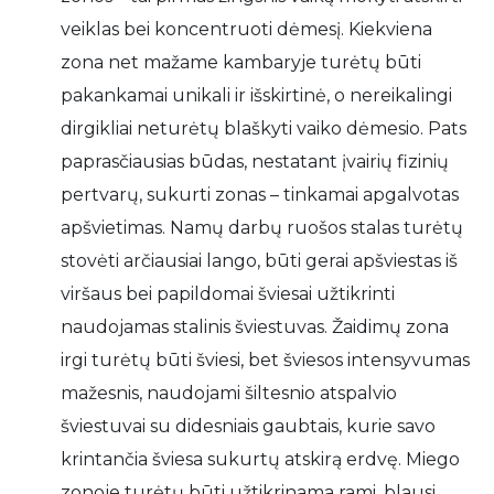
veiklas bei koncentruoti dėmesį. Kiekviena
zona net mažame kambaryje turėtų būti
pakankamai unikali ir išskirtinė, o nereikalingi
dirgikliai neturėtų blaškyti vaiko dėmesio. Pats
paprasčiausias būdas, nestatant įvairių fizinių
pertvarų, sukurti zonas – tinkamai apgalvotas
apšvietimas. Namų darbų ruošos stalas turėtų
stovėti arčiausiai lango, būti gerai apšviestas iš
viršaus bei papildomai šviesai užtikrinti
naudojamas stalinis šviestuvas. Žaidimų zona
irgi turėtų būti šviesi, bet šviesos intensyvumas
mažesnis, naudojami šiltesnio atspalvio
šviestuvai su didesniais gaubtais, kurie savo
krintančia šviesa sukurtų atskirą erdvę. Miego
zonoje turėtų būti užtikrinama rami, blausi