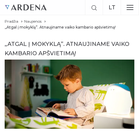
LT
Pradžia
Naujienos
EN
,,Atgal į mokyklą”. Atnaujiname vaiko kambario apšvietimą!
RU
,,ATGAL Į MOKYKLĄ”. ATNAUJINAME VAIKO
KAMBARIO APŠVIETIMĄ!