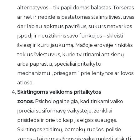
alternatyvos – tik papildomas balastas. Toršeras
ar net ir nedidelis pastatomas stalinis šviestuvas
dar labiau apkraus paviršius, sukurs netvarkos
įspūdį ir neužtikrins savo funkcijos – skleisti
šviesą ir kurti jaukumą. Mažoje erdvėje rinkitės
tokius šviestuvus, kurie tvirtinami ant sienų
arba paprastu, specialiai pritaikytu
mechanizmu „prisegami“ prie lentynos ar lovos
atlošo.
Skirtingoms veikloms pritaikytos
zonos.
Psichologai teigia, kad tinkami vaiko
įpročiai susiformavę vaikystėje, ženkliai
prisideda ir prie to kaip jis elgsis suaugęs.
Skirtingos žaidimų, pamokų ruošos, poilsio
zonos – tai pirmas žingsnis vaiką mokyti atskirti