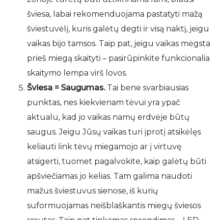
šviesa, labai rekomenduojama pastatyti mažą
šviestuvėlį, kuris galėtų degti ir visą naktį, jeigu
vaikas bijo tamsos. Taip pat, jeigu vaikas mėgsta
prieš miegą skaityti – pasirūpinkite funkcionalia
skaitymo lempa virš lovos.
Šviesa = Saugumas.
Tai bene svarbiausias
punktas, nes kiekvienam tėvui yra ypač
aktualu, kad jo vaikas namų erdvėje būtų
saugus. Jeigu Jūsų vaikas turi įprotį atsikėlęs
keliauti link tėvų miegamojo ar į virtuvę
atsigerti, tuomet pagalvokite, kaip galėtų būti
apšviečiamas jo kelias. Tam galima naudoti
mažus šviestuvus sienose, iš kurių
suformuojamas neišblaškantis miegų šviesos