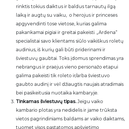
rinktis tokius daiktus ir baldus tarnautų ilgą
laiką ir augtų su vaiku, o herojus ir princeses
apgyvendinti tose vietose, kurias galima
pakankamai pigiai ir greitai pakeisti. „Ardena“
specialistai savo klientams siūlo vaikiškus roletų
audinius, iš kurių gali būti priderinami ir
šviestuvų gaubtai. Toks įdomus sprendimas yra
nebrangus ir praėjus vieno personažo etapui
galima pakeisti tik roleto ir/arba šviestuvo
gaubto audinį ir vėl džiaugtis naujais atradimais
bei pasikeitusia nuotaika kambaryje.
Tinkamas šviestuvų tipas.
Jeigu vaiko
kambario plotas yra nedidelis ir jame trūksta
vietos pagrindiniams baldams ar vaiko daiktams,
tuomet visos pastatomos apšvietimo