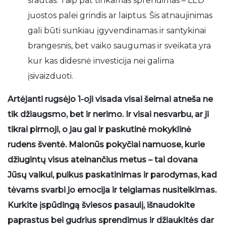
srautas. Taip pat tinkamas sprendimas – LED
juostos palei grindis ar laiptus. Šis atnaujinimas
gali būti sunkiau įgyvendinamas ir santykinai
brangesnis, bet vaiko saugumas ir sveikata yra
kur kas didesnė investicija nei galima
įsivaizduoti.
Artėjanti rugsėjo 1-oji visada visai šeimai atneša ne
tik džiaugsmo, bet ir nerimo. Ir visai nesvarbu, ar ji
tikrai pirmoji, o jau gal ir paskutinė mokyklinė
rudens šventė. Malonūs pokyčiai namuose, kurie
džiugintų visus ateinančius metus – tai dovana
Jūsų vaikui, puikus paskatinimas ir parodymas, kad
tėvams svarbi jo emocija ir teigiamas nusiteikimas.
Kurkite įspūdingą šviesos pasaulį, išnaudokite
paprastus bei gudrius sprendimus ir džiaukitės dar