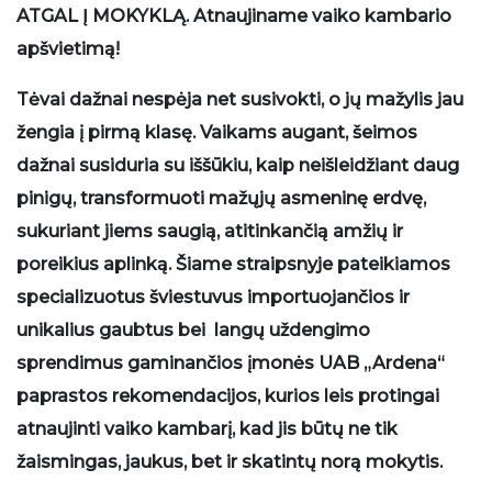
ATGAL Į MOKYKLĄ. Atnaujiname vaiko kambario
apšvietimą!
Tėvai dažnai nespėja net susivokti, o jų mažylis jau
žengia į pirmą klasę. Vaikams augant, šeimos
dažnai susiduria su iššūkiu, kaip neišleidžiant daug
pinigų, transformuoti mažųjų asmeninę erdvę,
sukuriant jiems saugią, atitinkančią amžių ir
poreikius aplinką. Šiame straipsnyje pateikiamos
specializuotus šviestuvus importuojančios ir
unikalius gaubtus bei langų uždengimo
sprendimus gaminančios įmonės UAB „Ardena“
paprastos rekomendacijos, kurios leis protingai
atnaujinti vaiko kambarį, kad jis būtų ne tik
žaismingas, jaukus, bet ir skatintų norą mokytis.