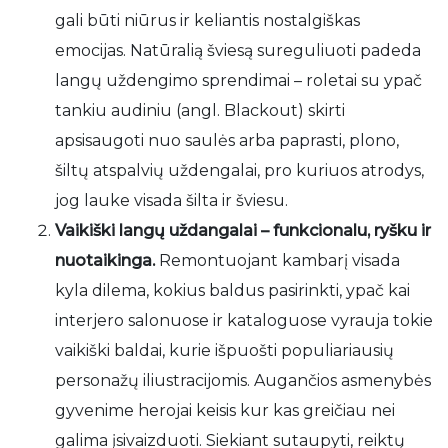
gali būti niūrus ir keliantis nostalgiškas
emocijas. Natūralią šviesą sureguliuoti padeda
langų uždengimo sprendimai – roletai su ypač
tankiu audiniu (angl. Blackout) skirti
apsisaugoti nuo saulės arba paprasti, plono,
šiltų atspalvių uždengalai, pro kuriuos atrodys,
jog lauke visada šilta ir šviesu.
Vaikiški langų uždangalai – funkcionalu, ryšku ir
nuotaikinga.
Remontuojant kambarį visada
kyla dilema, kokius baldus pasirinkti, ypač kai
interjero salonuose ir kataloguose vyrauja tokie
vaikiški baldai, kurie išpuošti populiariausių
personažų iliustracijomis. Augančios asmenybės
gyvenime herojai keisis kur kas greičiau nei
galima įsivaizduoti. Siekiant sutaupyti, reiktų