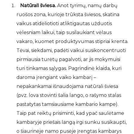
Natūrali šviesa.
Anot tyrimų, namų darbų
ruošos zona, kurioje trūksta šviesos, skatina
vaikus atidėliotioti atliktigautas užduotis
vėlesniam laikui, taip susilaukiant vėlaus
vakaro, kuomet produktyvumas stipriai krenta.
Tėvai, siekdami, padėti vaikui susikoncentruoti
pirmiausia turėtų pagalvoti, ar jis mokymuisi
turi tinkamas sąlygas. Pagrindinė klaida, kuri
daroma įrengiant vaiko kambarį –
nepakankamai išnaudojama natūrali šviesa
(pvz. lova stovinti šalia lango, o rašymo stalas
pastatytas tamsiausiame kambario kampe).
Taip pat reiktų prisiminti, kad ypač saulėtame
kambaryje priešais langą irgi sunku susikaupti,
o šiaurinėje namo pusėje įrengtas kambarys