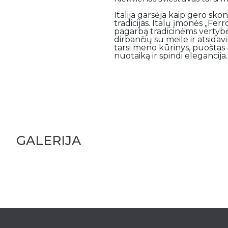
Italija garsėja kaip gero skon
tradicijas. Italų įmonės „Fer
pagarbą tradicinėms vertybėm
dirbančių su meile ir atsidav
tarsi meno kūrinys, puoštas
nuotaiką ir spindi elegancija.
GALERIJA