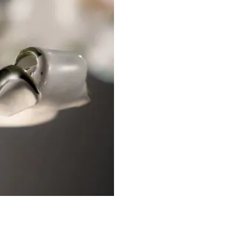
uo“
Trikampiams langams