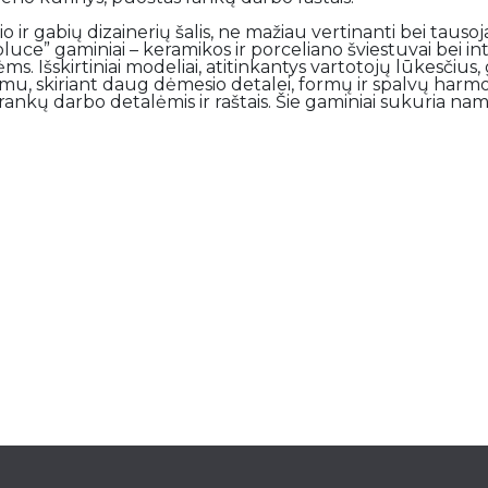
io ir gabių dizainerių šalis, ne mažiau vertinanti bei tauso
roluce” gaminiai – keramikos ir porceliano šviestuvai bei in
s. Išskirtiniai modeliai, atitinkantys vartotojų lūkesčius
imu, skiriant daug dėmesio detalei, formų ir spalvų harmon
 rankų darbo detalėmis ir raštais. Šie gaminiai sukuria 