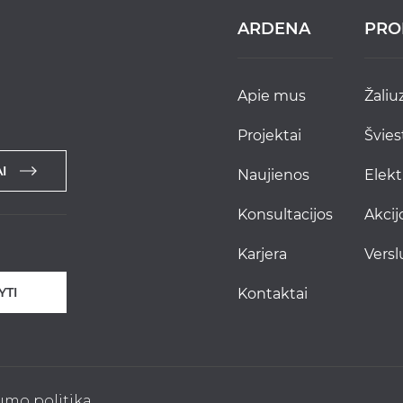
ARDENA
PRO
apie mus
žaliu
projektai
švie
I
naujienos
elek
konsultacijos
akci
karjera
versl
YTI
kontaktai
umo politika