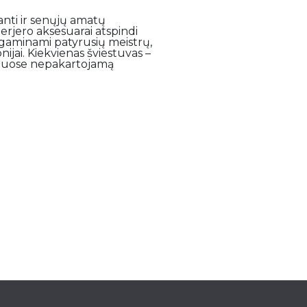
janti ir senųjų amatų
terjero aksesuarai atspindi
, gaminami patyrusių meistrų,
ijai. Kiekvienas šviestuvas –
namuose nepakartojamą