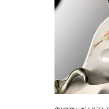
Fasadinės žaliuzės
Kiekvienas šviestuvas tarsi 