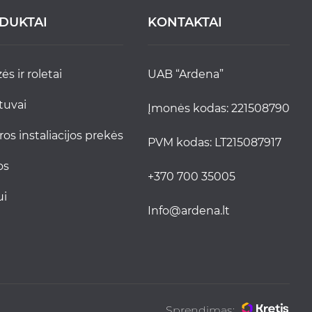
DUKTAI
KONTAKTAI
zės ir roletai
UAB “Ardena”
stuvai
Įmonės kodas: 221508790
tros instaliacijos prekės
PVM kodas: LT215087917
jos
+370 700 35005
ui
info@ardena.lt
Sprendimas: