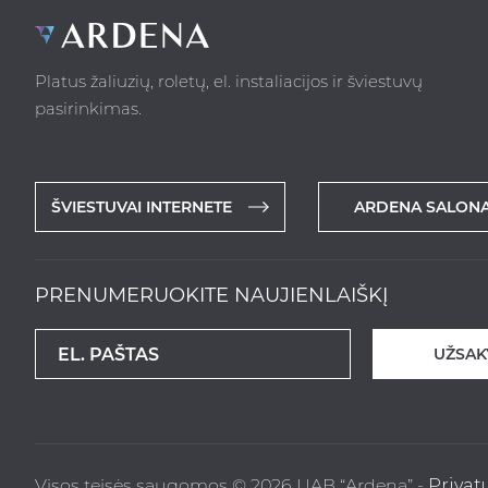
Platus žaliuzių, roletų, el. instaliacijos ir šviestuvų
pasirinkimas.
ŠVIESTUVAI INTERNETE
ARDENA SALONA
PRENUMERUOKITE NAUJIENLAIŠKĮ
UŽSAK
Visos teisės saugomos © 2026 UAB “Ardena” -
Privat