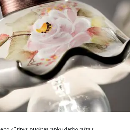
Pergola „Square D
Pergola „Vera-Sola“
Pergola „Alu-Sky“
meno kūrinys, puoštas rankų darbo raštais.