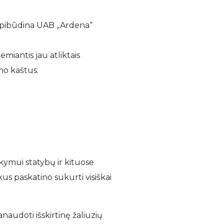
s apibūdina UAB „Ardena“
miantis jau atliktais
mo kaštus.
kymui statybų ir kituose
us paskatino sukurti visiškai
naudoti išskirtinę žaliuzių