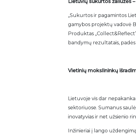
Lietuvių sukurtos žaliuzės –
„Sukurtos ir pagamintos Liet
gamybos projektų vadovė Bar
Produktas „Collect&Reflect” 
bandymų rezultatais, padės i
Vietinių mokslininkų išradi
Lietuvoje vis dar nepakankam
sektoriuose. Sumanus saulės 
inovatyvias ir net užsienio r
Inžinieriai į lango uždengim