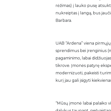
rėžimas) į lauko pusę atsukto
nukreiptas į langą, bus jauč
Barbara.
UAB “Ardena” viena pirmųjų 
sprendimus bei įrenginius (
pagaminimo, labai didžiuojasi
tikrove. Įmonės patyrę eksper
modernizuoti, pakeisti turima
kurį jau gali įsigyti kiekvienas
“Mūsų įmonė labai palaiko visa
dalykus taupant, nešvaistant 