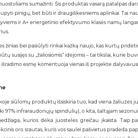
nuostoliams sumažinti. Šis produktas vasarą patalpas da
sutaupyti pinigų, bet būti ir draugiškesniems aplinkai. Tai na
iems ir A+ energetinio efektyvumo klasės namų langam
rius.
 žinias bei pasiūlyti rinkai kažką naujo, kas kurtų pridėt
tų susijęs su „žaliosiomis“ idėjomis – tai tikslai, kurie bu
išradimo esmę komentuoja vienas iš projekte dalyvavusių
me
inkoje siūlomų produktų išsiskiria tuo, kad viena žaliuzės
 iki 97% infraraudonųjų spindulių), o kita, šaltąjam sezonui
edžiaga, kurios dėka juostelės greičau įkaista. Taip pat
inis oro srautas, kuris vos saulei pašvietus pradeda papi