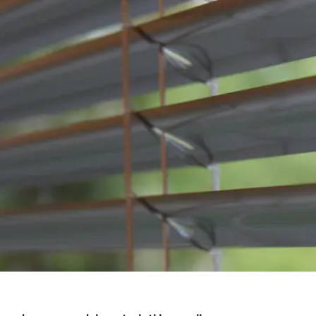
Pergola „Square D
Pergola „Vera-Sola“
Pergola „Alu-Sky“