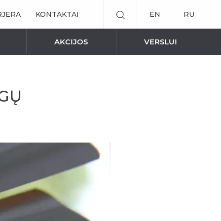
RJERA
KONTAKTAI
EN
RU
AKCIJOS
VERSLUI
ED JUOSTOS / MAITINIMO ŠALTINIAI
OGŲ
PAVĖSINĖS
a “Technic”
MARKIZĖS
IŠMANŪS SPRENDIMAI
ės Patio
Elektrinis valdymas
Elektriniai karnizai užuolaidoms
t“
Nuotolinė roletų valdymo sistema
ll“
NAUJIENOS
ee“
Stoginės įstiklintoms terasom