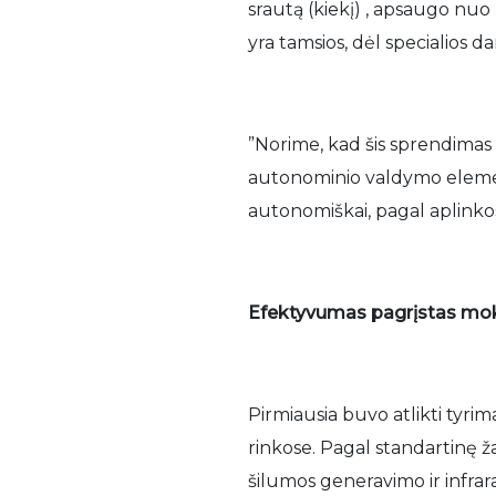
srautą (kiekį) , apsaugo nuo 
yra tamsios, dėl specialios d
”Norime, kad šis sprendimas
autonominio valdymo elementu
autonomiškai, pagal aplinko
Efektyvumas pagrįstas moks
Pirmiausia buvo atlikti tyrim
rinkose. Pagal standartinę ž
šilumos generavimo ir infra