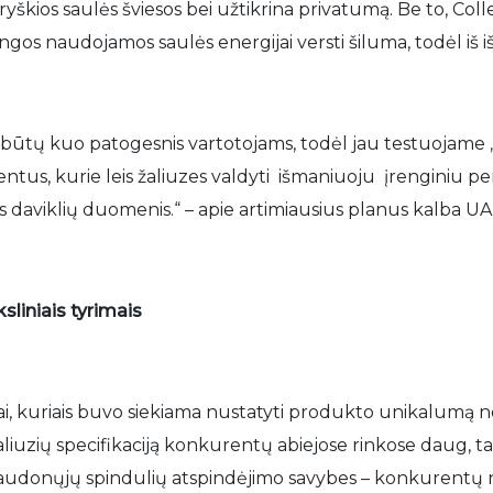
ryškios saulės šviesos bei užtikrina privatumą. Be to, Col
angos naudojamos saulės energijai versti šiluma, todėl iš 
 būtų kuo patogesnis vartotojams, todėl jau testuojame „
s, kurie leis žaliuzes valdyti išmaniuoju įrenginiu per W
s daviklių duomenis.“ – apie artimiausius planus kalba U
liniais tyrimais
ai, kuriais buvo siekiama nustatyti produkto unikalumą ne 
aliuzių specifikaciją konkurentų abiejose rinkose daug, 
raudonųjų spindulių atspindėjimo savybes – konkurentų n