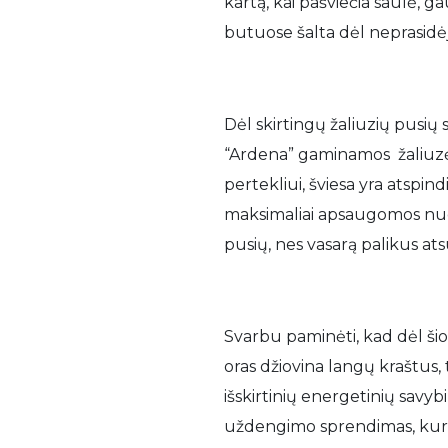
kartą, kai pašviečia saulė, 
butuose šalta dėl neprasidėj
Dėl skirtingų žaliuzių pusių 
“Ardena” gaminamos žaliuzės
pertekliui, šviesa yra atspind
maksimaliai apsaugomos nuo 
pusių, nes vasarą palikus ats
Svarbu paminėti, kad dėl šio
oras džiovina langų kraštus
išskirtinių energetinių savyb
uždengimo sprendimas, kuris v