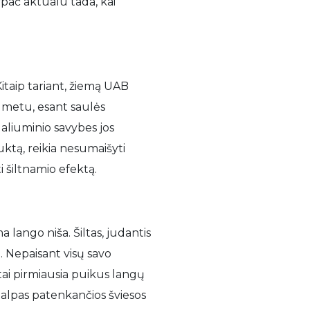
pač aktualu tada, kai
Kitaip tariant, žiemą UAB
 metu, esant saulės
s aliuminio savybes jos
tą, reikia nesumaišyti
i šiltnamio efektą.
lango niša. Šiltas, judantis
 Nepaisant visų savo
 tai pirmiausia puikus langų
atalpas patenkančios šviesos