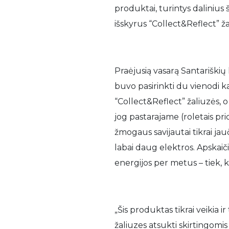
produktai, turintys dalinius 
išskyrus “Collect&Reflect” ža
Praėjusią vasarą Santariškių
buvo pasirinkti du vienodi 
“Collect&Reflect” žaliuzės, 
jog pastarajame (roletais pr
žmogaus savijautai tikrai jau
labai daug elektros. Apskaiči
energijos per metus – tiek, k
„Šis produktas tikrai veikia 
žaliuzes atsukti skirtingomis