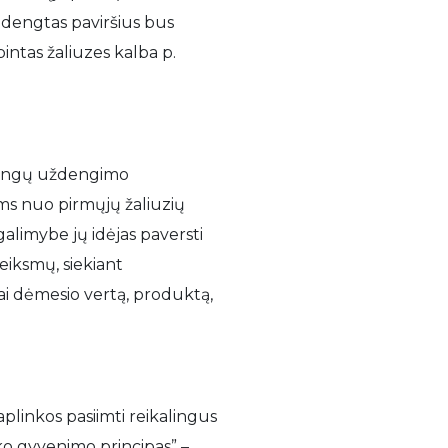
u dengtas paviršius bus
intas žaliuzes kalba p.
s langų uždengimo
ms nuo pirmųjų žaliuzių
galimybe jų idėjas paversti
veiksmų, siekiant
rai dėmesio vertą, produktą,
 aplinkos pasiimti reikalingus
ško gyvenimo principas” –