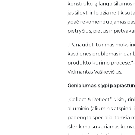
konstrukciją lango šilumos 
jas šildyti ir leidžia ne tik 
ypač rekomenduojamas pasyv
pietryčius, pietus ir pietvaka
„Panaudoti turimas mokslines
kasdienes problemas ir dar bū
produkto kūrimo procese.“– 
Vidmantas Vaškevičius.
Genialumas slypi paprastu
„Collect & Reflect“ iš kitų r
aliuminio (aliuminis atspindi
padengta specialia, tamsia m
išlenkimo sukuriamas konvekc