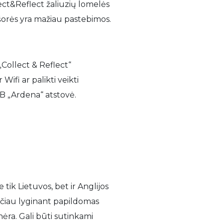
lect&Reflect žaliuzių lomelės
išorės yra mažiau pastebimos.
Collect & Reflect“
ifi ar palikti veikti
AB „Ardena“ atstovė.
tik Lietuvos, bet ir Anglijos
tačiau lyginant papildomas
ėra. Gali būti sutinkami