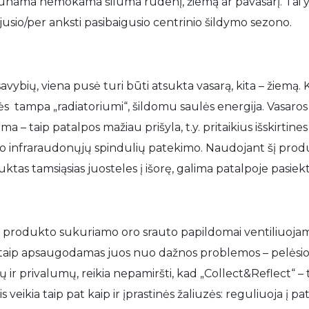
gaunama nemokama šiluma rudenį, žiemą ar pavasarį. Tai y
usio/per anksti pasibaigusio centrinio šildymo sezono.
savybių, viena pusė turi būti atsukta vasarą, kita – žiemą. 
 tampa „radiatoriumi“, šildomu saulės energija. Vasaros
ima – taip patalpos mažiau prišyla, t.y. pritaikius išskirtine
infraraudonųjų spindulių patekimo. Naudojant šį produk
uktas tamsiąsias juosteles į išorę, galima patalpoje pasiekt
 produkto sukuriamo oro srauto papildomai ventiliuojama 
, taip apsaugodamas juos nuo dažnos problemos – pelėsio.
ių ir privalumų, reikia nepamiršti, kad „Collect&Reflect“ –
eikia taip pat kaip ir įprastinės žaliuzės: reguliuoja į p