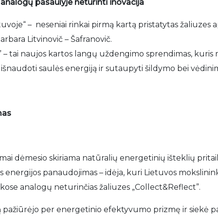
 analogų pasaulyje neturinti inovacija
uvoje“ – neseniai rinkai pirmą kartą pristatytas žaliuze
bara Litvinovič – Šafranovič.
– tai naujos kartos langų uždengimo sprendimas, kuris re
šnaudoti saulės energiją ir sutaupyti šildymo bei vėdini
mas
ai dėmesio skiriama natūralių energetinių išteklių pritai
energijos panaudojimas – idėja, kuri Lietuvos mokslinink
inkose analogų neturinčias žaliuzes „Collect&Reflect”.
ą pažiūrėjo per energetinio efektyvumo prizmę ir siekė pa