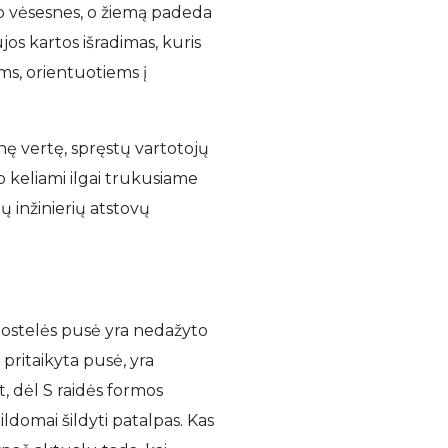
ro vėsesnes, o žiemą padeda
ujos kartos išradimas, kuris
s, orientuotiems į
inę vertę, spręstų vartotojų
vo keliami ilgai trukusiame
 inžinierių atstovų
 juostelės pusė yra nedažyto
 pritaikyta pusė, yra
, dėl S raidės formos
ldomai šildyti patalpas. Kas