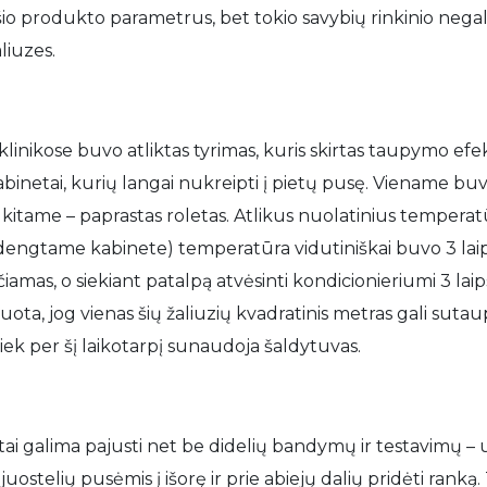
šio produkto parametrus, bet tokio savybių rinkinio negali 
liuzes.
 klinikose buvo atliktas tyrimas, kuris skirtas taupymo ef
kabinetai, kurių langai nukreipti į pietų pusę. Viename 
o kitame – paprastas roletas. Atlikus nuolatinius tempera
idengtame kabinete) temperatūra vidutiniškai buvo 3 laips
čiamas, o siekiant patalpą atvėsinti kondicionieriumi 3 la
uota, jog vienas šių žaliuzių kvadratinis metras gali suta
iek per šį laikotarpį sunaudoja šaldytuvas.
ir tai galima pajusti net be didelių bandymų ir testavimų –
 juostelių pusėmis į išorę ir prie abiejų dalių pridėti rank