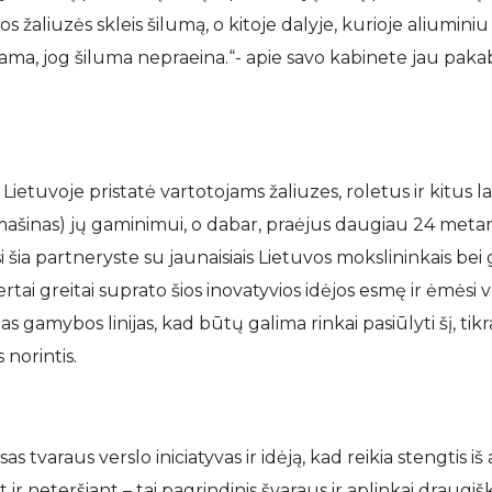
s žaliuzės skleis šilumą, o kitoje dalyje, kurioje aliumini
iama, jog šiluma nepraeina.“- apie savo kabinete jau pakab
Lietuvoje pristatė vartotojams žaliuzes, roletus ir kitu
mašinas) jų gaminimui, o dabar, praėjus daugiau 24 meta
 šia partneryste su jaunaisiais Lietuvos mokslininkais bei 
tai greitai suprato šios inovatyvios idėjos esmę ir ėmėsi 
s gamybos linijas, kad būtų galima rinkai pasiūlyti šį, tik
 norintis.
s tvaraus verslo iniciatyvas ir idėją, kad reikia stengtis iš
ir neteršiant – tai pagrindinis švaraus ir aplinkai draugi