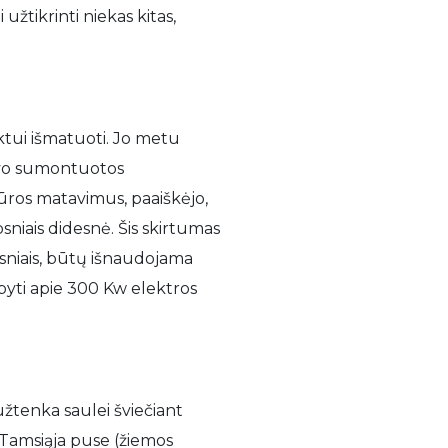
užtikrinti niekas kitas,
ektui išmatuoti. Jo metu
buvo sumontuotos
tūros matavimus, paaiškėjo,
niais didesnė. Šis skirtumas
ipsniais, būtų išnaudojama
upyti apie 300 Kw elektros
 užtenka saulei šviečiant
ą. Tamsiąja puse (žiemos