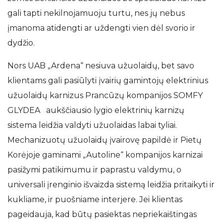
gali tapti nekilnojamuoju turtu, nes jų nebus
įmanoma atidengti ar uždengti vien dėl svorio ir
dydžio.
Nors UAB „Ardena“ nesiuva užuolaidų, bet savo
klientams gali pasiūlyti įvairių gamintojų elektrinius
užuolaidų karnizus Prancūzų kompanijos SOMFY
GLYDEA aukščiausio lygio elektrinių karnizų
sistema leidžia valdyti užuolaidas labai tyliai.
Mechanizuotų užuolaidų įvairovę papildė ir Pietų
Korėjoje gaminami „Autoline“ kompanijos karnizai
pasižymi patikimumu ir paprastu valdymu, o
universali įrenginio išvaizda sistemą leidžia pritaikyti ir
kukliame, ir puošniame interjere. Jei klientas
pageidauja, kad būtų pasiektas nepriekaištingas