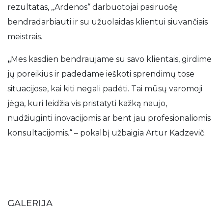
rezultatas, „Ardenos“ darbuotojai pasiruošę
bendradarbiauti ir su užuolaidas klientui siuvančiais
meistrais.
„
Mes kasdien bendraujame su savo klientais, girdime
jų poreikius ir padedame ieškoti sprendimų tose
situacijose, kai kiti negali padėti. Tai mūsų varomoji
jėga, kuri leidžia vis pristatyti kažką naujo,
nudžiuginti inovacijomis ar bent jau profesionaliomis
konsultacijomis.“ – pokalbį užbaigia Artur Kadzevič.
GALERIJA