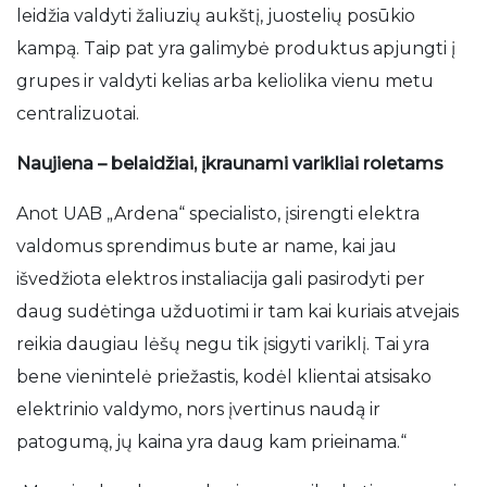
leidžia valdyti žaliuzių aukštį, juostelių posūkio
kampą. Taip pat yra galimybė produktus apjungti į
grupes ir valdyti kelias arba keliolika vienu metu
centralizuotai.
Naujiena – belaidžiai, įkraunami varikliai roletams
Anot UAB „Ardena“ specialisto, įsirengti elektra
valdomus sprendimus bute ar name, kai jau
išvedžiota elektros instaliacija gali pasirodyti per
daug sudėtinga užduotimi ir tam kai kuriais atvejais
reikia daugiau lėšų negu tik įsigyti variklį. Tai yra
bene vienintelė priežastis, kodėl klientai atsisako
elektrinio valdymo, nors įvertinus naudą ir
patogumą, jų kaina yra daug kam prieinama.“