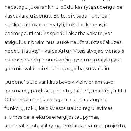
nepatogu juos rankiniu būdu kas rytą atidengti bei
kas vakarą uždengti. Be to, gi visada norisi dar
neišlipus iš lovos pamatyti, koks lauke oras, ir
pasimėgauti saulės spinduliais arba vakare, vos
atsigulus ir prisiminus lauke neužtrauktas žaliuzes,
nebeiti į lauką.“ – kalba Artur. Visais atvejais, vienas iš
palengvinančių ir puošiančių gyvenimą dalykų yra
gaminiai valdomi elektros pagalba, su varikliu.
„Ardena“ siūlo variklius beveik kiekvienam savo
gaminamų produktų (roletų, žaliuzių, markizių ir t.t..)
O tai reiškia ne tik patogumą, bet ir daugelio
funkcijų, tokių kaip šviesos srauto reguliavimas,
šilumos bei elektros energijos taupymas,
automatizuotą valdymą. Priklausomai nuo projekto,