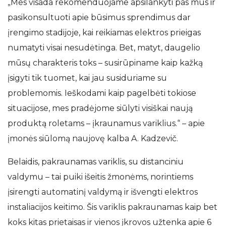
„Mes visada rekomenduojame apsilankyti pas mus ir
pasikonsultuoti apie būsimus sprendimus dar
įrengimo stadijoje, kai reikiamas elektros prieigas
numatyti visai nesudėtinga. Bet, matyt, daugelio
mūsų charakteris toks – susirūpiname kaip kažką
įsigyti tik tuomet, kai jau susiduriame su
problemomis. Ieškodami kaip pagelbėti tokiose
situacijose, mes pradėjome siūlyti visiškai naują
produktą roletams – įkraunamus variklius.“ – apie
įmonės siūlomą naujovę kalba A. Kadzevič.
Belaidis, pakraunamas variklis, su distanciniu
valdymu – tai puiki išeitis žmonėms, norintiems
įsirengti automatinį valdymą ir išvengti elektros
instaliacijos keitimo. Šis variklis pakraunamas kaip bet
koks kitas prietaisas ir vienos įkrovos užtenka apie 6