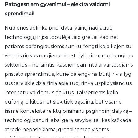
Patogesniam gyvenimui – elektra valdomi
sprendimai!
Nūdienos aplinka pripildyta įvairių naujausių
technologijų ir jos tobulėja taip greitai, kad net
patiems pažangiausiems sunku žengti koja kojon su
visomis rinkos naujienomis. Statybų ir namų įrengimo
sektorius – ne išimtis. Kasdien gamintojai vartotojams
pristato sprendimus, kurie palengvina buitį ir visi lyg
susitarę skleidžia žinią apie tuoj rinką užpildysiančius,
internetu valdomus daiktus. Tai vieniems kelia
euforiją, o kitus net šiek tiek gąsdina, bet visame
šiame kontekste reiktų prisiminti pagrindinį dalyką –
technologijos turi labai gerą savybę: tai, kas kažkada
atrodė nepasiekiama, greitai tampa visiems