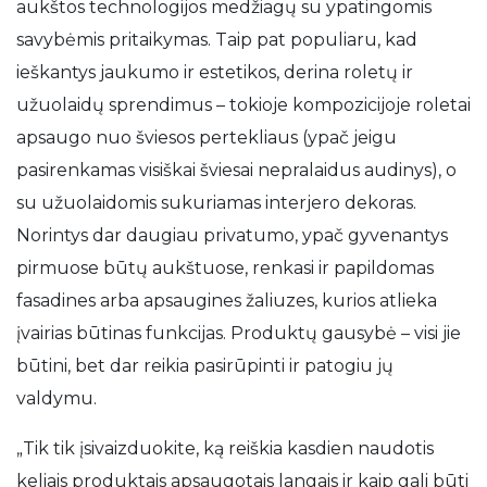
aukštos technologijos medžiagų su ypatingomis
savybėmis pritaikymas. Taip pat populiaru, kad
ieškantys jaukumo ir estetikos, derina roletų ir
užuolaidų sprendimus – tokioje kompozicijoje roletai
apsaugo nuo šviesos pertekliaus (ypač jeigu
pasirenkamas visiškai šviesai nepralaidus audinys), o
su užuolaidomis sukuriamas interjero dekoras.
Norintys dar daugiau privatumo, ypač gyvenantys
pirmuose būtų aukštuose, renkasi ir papildomas
fasadines arba apsaugines žaliuzes, kurios atlieka
įvairias būtinas funkcijas. Produktų gausybė – visi jie
būtini, bet dar reikia pasirūpinti ir patogiu jų
valdymu.
„Tik tik įsivaizduokite, ką reiškia kasdien naudotis
keliais produktais apsaugotais langais ir kaip gali būti