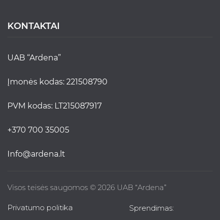
KONTAKTAI
UAB “Ardena”
Įmonės kodas: 221508790
PVM kodas: LT215087917
+370 700 35005
info@ardena.lt
Visos teisės saugomos © 2026 UAB “Ardena”
Privatumo politika
Sprendimas: