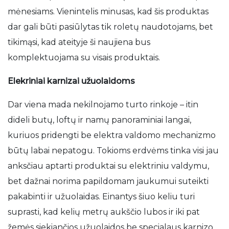
mėnesiams. Vienintelis minusas, kad šis produktas
dar gali būti pasiūlytas tik roletų naudotojams, bet
tikimąsi, kad ateityje ši naujiena bus
komplektuojama su visais produktais.
Elekriniai karnizai užuolaidoms
Dar viena mada nekilnojamo turto rinkoje – itin
dideli butų, loftų ir namų panoraminiai langai,
kuriuos pridengti be elektra valdomo mechanizmo
būtų labai nepatogu. Tokioms erdvėms tinka visi jau
anksčiau aptarti produktai su elektriniu valdymu,
bet dažnai norima papildomam jaukumui suteikti
pakabinti ir užuolaidas. Einantys šiuo keliu turi
suprasti, kad kelių metrų aukščio lubos ir iki pat
žemės siekiančios užuolaidos be specialaus karnizo