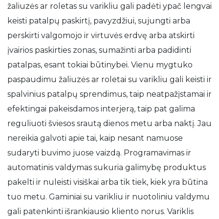
žaliuzės ar roletas su varikliu gali padėti ypač lengvai
keisti patalpų paskirtį, pavyzdžiui, sujungti arba
perskirti valgomojo ir virtuvės erdvę arba atskirti
įvairios paskirties zonas, sumažinti arba padidinti
patalpas, esant tokiai būtinybei. Vienu mygtuko
paspaudimu žaliuzės ar roletai su varikliu gali keisti ir
spalvinius patalpų sprendimus, taip neatpažįstamai ir
efektingai pakeisdamos interjerą, taip pat galima
reguliuoti šviesos srautą dienos metu arba naktį. Jau
nereikia galvoti apie tai, kaip nesant namuose
sudaryti buvimo juose vaizdą. Programavimas ir
automatinis valdymas sukuria galimybę produktus
pakelti ir nuleisti visiškai arba tik tiek, kiek yra būtina
tuo metu. Gaminiai su varikliu ir nuotoliniu valdymu
gali patenkinti išrankiausio kliento norus. Variklis