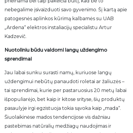
prieinama bei taip pakeičia buitį, kad be to
nebegalime įsivaizduoti savo gyvenimo. Šį kartą apie
patogesnės aplinkos kūrimą kalbamės su UAB
„Ardena“ elektros instaliacijų specialistu Artur
Kadzevič.
Nuotoliniu būdu valdomi langų uždengimo
sprendimai
Jau labai sunku surasti namų, kuriuose langų
uždengimui nebūtų panaudoti roletai ar žaliuzės –
tai sprendimai, kurie per pastaruosius 20 metų labai
išpopuliarėjo, bet kaip ir kitose srityse, šių produktų
pasaulyje irgi egzistuoja tokia sąvoka kaip „mada“.
Šiuolaikinėse mados tendencijose vis dažniau
pastebimas natūralių medžiagų naudojimas ir