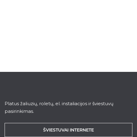
Platus žaliuzių, roletų, el. instaliacijos ir šviestuvų
pasirinkimas.
ŠVIESTUVAI INTERNETE