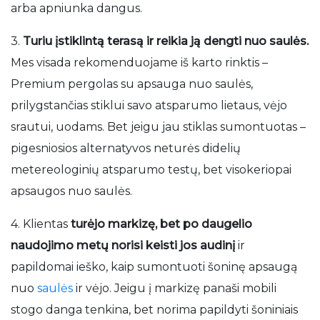
arba apniunka dangus.
3.
Turiu įstiklintą terasą ir reikia ją dengti nuo saulės.
Mes visada rekomenduojame iš karto rinktis –
Premium pergolas su apsauga nuo saulės,
prilygstančias stiklui savo atsparumo lietaus, vėjo
srautui, uodams. Bet jeigu jau stiklas sumontuotas –
pigesniosios alternatyvos neturės didelių
metereologinių atsparumo testų, bet visokeriopai
apsaugos nuo saulės.
4. Klientas
turėjo markizę, bet po daugelio
naudojimo metų norisi keisti jos audinį
ir
papildomai ieško, kaip sumontuoti šoninę apsaugą
nuo
saulės
ir vėjo. Jeigu į markizę panaši mobili
stogo danga tenkina, bet norima papildyti šoniniais