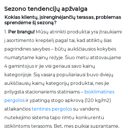
Sezono tendencijų apžvalga
Kokias klientų, įsirenginėjančių terasas, problemas
sprendėme šį sezoną?
1.
Per brangu!
Mūsų atrinkti produktai yra įtraukiami
į asortimento krepšelį pagal tai, kad atitiktų šias
pagrindines savybes – būtų aukščiausios kokybės
numatytame kainų rėžyje. Šiuo metu atstovaujame
4 gamintojus ir jie visi geriausi savo kainų
kategorijoje. Šią vasarą populiariausi buvo dviejų
aukščiausių kainų kategorijų produktai, nes jie
prilygsta stacionariems statiniams –
bioklimatinės
pergolos
ir ypatingą stogo apkrovą (120 kg/m2)
atlaikančios
tentinės pergolos
su vandens
nutekėjimo sistema tapo rimtu konkurentu
įstiklintoms terasoms. Bet, mes puikiai suprantame,