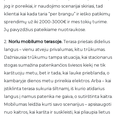
jog ir poreikiai, ir naudojimo scenarijai skiriasi, tad
klientai kai kada taria “per brangu” ir ieško patikimų
sprendimų už iki 2000-3000€ ir mes tokių turime.
Jų pavyzdžius pateikiame nuotraukose.
2.
Noriu mobilumo terasoje.
Terasa priešais didelius
langus – vienu atveju privalumas, kitu trūkumas.
Dažniausiai trūkumu tampa situacija, kai stacionarus
stogas sumažina patenkančios šviesos kiekį ne tik
karštuoju metu, bet ir tada, kai lauke prieblanda, o
kambaryje dienos metu prireikia elektros. Arba – kai
įstiklinta terasa sukuria šiltnamį, iš kurio atidarius
langus į namus patenka ne gaiva, o sutirštinta kaitra.
Mobilumas leidžia kurti savo scenarijus – apsisaugoti
nuo kaitros, kai karšta ir suskleisti, kai pliaupia lietus