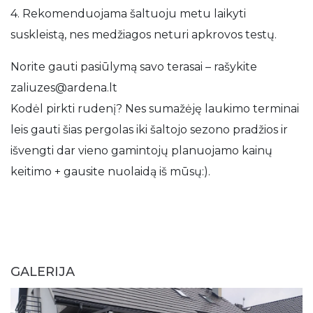
4. Rekomenduojama šaltuoju metu laikyti
suskleistą, nes medžiagos neturi apkrovos testų.
Norite gauti pasiūlymą savo terasai – rašykite
zaliuzes@ardena.lt
Kodėl pirkti rudenį? Nes sumažėję laukimo terminai
leis gauti šias pergolas iki šaltojo sezono pradžios ir
išvengti dar vieno gamintojų planuojamo kainų
keitimo + gausite nuolaidą iš mūsų:).
GALERIJA