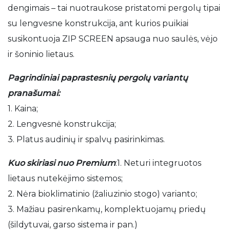
dengimais – tai nuotraukose pristatomi pergolų tipai
su lengvesne konstrukcija, ant kurios puikiai
susikontuoja ZIP SCREEN apsauga nuo saulės, vėjo
ir šoninio lietaus.
Pagrindiniai paprastesnių pergolų variantų
pranašumai:
1. Kaina;
2. Lengvesnė konstrukcija;
3. Platus audinių ir spalvų pasirinkimas.
Kuo skiriasi nuo Premium
:1. Neturi integruotos
lietaus nutekėjimo sistemos;
2. Nėra bioklimatinio (žaliuzinio stogo) varianto;
3. Mažiau pasirenkamų, komplektuojamų priedų
(šildytuvai, garso sistema ir pan.)