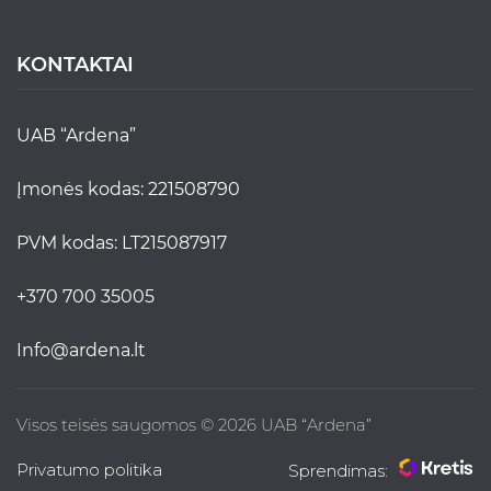
KONTAKTAI
UAB “Ardena”
Įmonės kodas: 221508790
PVM kodas: LT215087917
+370 700 35005
info@ardena.lt
Visos teisės saugomos © 2026 UAB “Ardena”
Privatumo politika
Sprendimas: