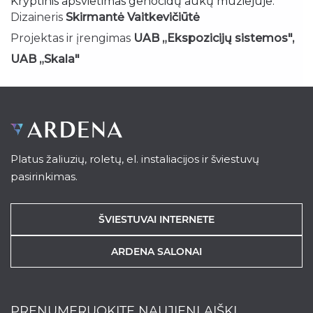
Kryptinis apšvietimas genocidų aukų muziejuje.
Dizaineris
Skirmantė Vaitkevičiūtė
Projektas ir įrengimas
UAB „Ekspozicijų sistemos",
UAB „Skala"
Platus žaliuzių, roletų, el. instaliacijos ir šviestuvų
pasirinkimas.
ŠVIESTUVAI INTERNETE
ARDENA SALONAI
PRENUMERUOKITE NAUJIENLAIŠKĮ