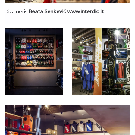
Dizaineris
Beata Senkevič www.interdio.lt