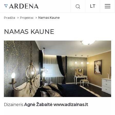
LT
Pradžia
Projektai
Namas Kaune
EN
NAMAS KAUNE
RU
Dizaineris
Agnė Žabaitė www.adizainas.lt