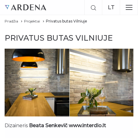
LT
Pradžia
Projektai
Privatus butas Vilniuje
EN
PRIVATUS BUTAS VILNIUJE
RU
Dizaineris
Beata Senkevič www.interdio.lt