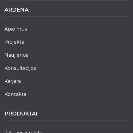
ARDENA
apie mus
projektai
naujienos
konsultacijos
karjera
kontaktai
PRODUKTAI
žaliuzės ir roletai