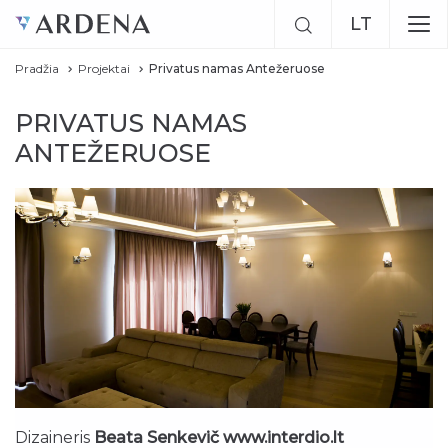
LT
Pradžia
Projektai
Privatus namas Antežeruose
EN
PRIVATUS NAMAS
RU
ANTEŽERUOSE
Dizaineris
Beata Senkevič www.interdio.lt