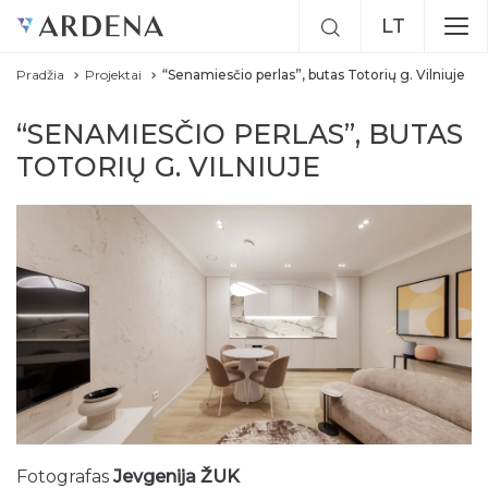
LT
Pradžia
Projektai
“Senamiesčio perlas”, butas Totorių g. Vilniuje
EN
“SENAMIESČIO PERLAS”, BUTAS
RU
TOTORIŲ G. VILNIUJE
Fotografas
Jevgenija ŽUK