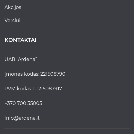
akcijos
verslui
KONTAKTAI
UAB “Ardena”
Įmonės kodas: 221508790
PVM kodas: LT215087917
+370 700 35005
info@ardena.lt