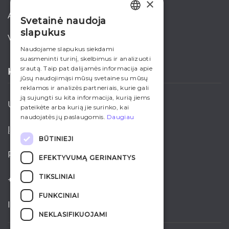
×
akcijos
Svetainė naudoja
LITHUANIAN
slapukus
verslui
ENGLISH
Naudojame slapukus siekdami
suasmeninti turinį, skelbimus ir analizuoti
RUSSIAN
srautą. Taip pat dalijamės informacija apie
KONTAKTAI
jūsų naudojimąsi mūsų svetaine su mūsų
reklamos ir analizės partneriais, kurie gali
ją sujungti su kita informacija, kurią jiems
UAB “Ardena”
pateikėte arba kurią jie surinko, kai
naudojatės jų paslaugomis.
Daugiau
Įmonės kodas: 221508790
BŪTINIEJI
PVM kodas: LT215087917
EFEKTYVUMĄ GERINANTYS
TIKSLINIAI
+370 700 35005
FUNKCINIAI
info@ardena.lt
NEKLASIFIKUOJAMI