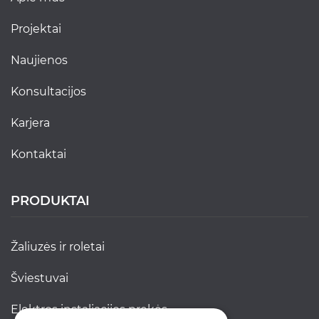
projektai
naujienos
konsultacijos
karjera
kontaktai
PRODUKTAI
žaliuzės ir roletai
šviestuvai
elektros instaliacijos prekės