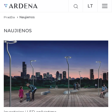
LT
Pradžia
Naujienos
EN
RU
NAUJIENOS
Investicijos į LED apšvietimą –