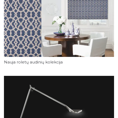
Nauja roletų audinių kolekcija