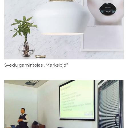
Švedų gamintojas „Markslojd”