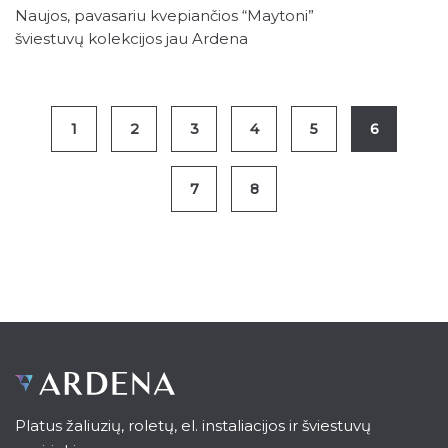
Naujos, pavasariu kvepiančios “Maytoni”
šviestuvų kolekcijos jau Ardena
salonuose!
1
2
3
4
5
6
7
8
Platus žaliuzių, roletų, el. instaliacijos ir šviestuvų