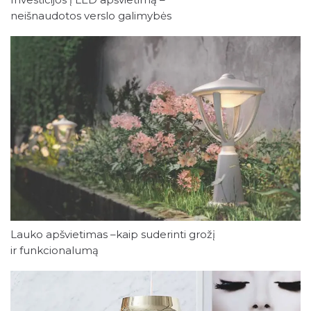
neišnaudotos verslo galimybės
sutaupyti
Lauko apšvietimas –kaip suderinti grožį
ir funkcionalumą