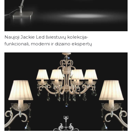
Naujoji Jackie Led šviestuvų kolekcija-
funkcionali, moderni ir dizaino ekspertų
įvertinta detalė šiuolaikiškam interjerui