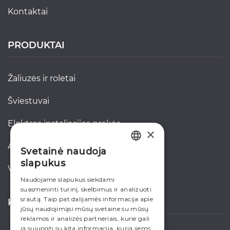
kontaktai
PRODUKTAI
žaliuzės ir roletai
šviestuvai
elektros instaliacijos prekės
×
akcijos
Svetainė naudoja
LITHUANIAN
slapukus
verslui
ENGLISH
Naudojame slapukus siekdami
suasmeninti turinį, skelbimus ir analizuoti
RUSSIAN
srautą. Taip pat dalijamės informacija apie
KONTAKTAI
jūsų naudojimąsi mūsų svetaine su mūsų
reklamos ir analizės partneriais, kurie gali
ją sujungti su kita informacija, kurią jiems