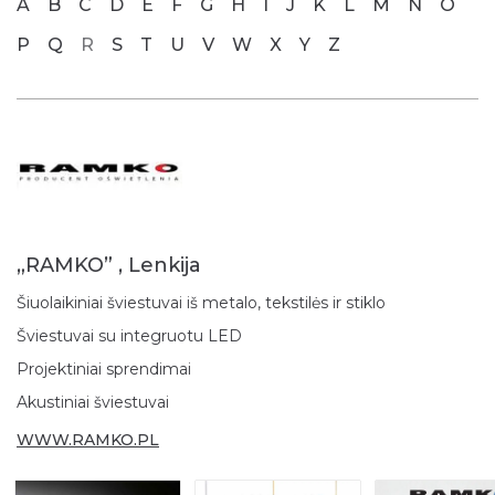
A
B
C
D
E
F
G
H
I
J
K
L
M
N
O
P
Q
R
S
T
U
V
W
X
Y
Z
„RAMKO” , Lenkija
Šiuolaikiniai šviestuvai iš metalo, tekstilės ir stiklo
Šviestuvai su integruotu LED
Projektiniai sprendimai
Akustiniai šviestuvai
WWW.RAMKO.PL