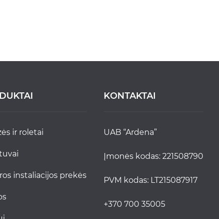
DUKTAI
KONTAKTAI
zės ir roletai
UAB “Ardena”
stuvai
Įmonės kodas: 221508790
tros instaliacijos prekės
PVM kodas: LT215087917
jos
+370 700 35005
ui