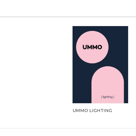
Pergola „Square D
Pergola „Vera-Sola“
Pergola „Alu-Sky“
UMMO LIGHTING