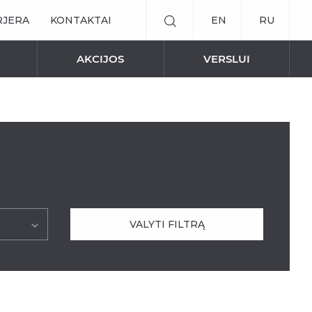
RJERA
KONTAKTAI
EN
RU
AKCIJOS
VERSLUI
ED JUOSTOS / MAITINIMO ŠALTINIAI
PAVĖSINĖS
a “Technic”
MARKIZĖS
IŠMANŪS SPRENDIMAI
ės Patio
VALYTI FILTRĄ
Elektrinis valdymas
Elektriniai karnizai užuolaidoms
t“
Nuotolinė roletų valdymo sistema
ll“
NAUJIENOS
ee“
Stoginės įstiklintoms terasom