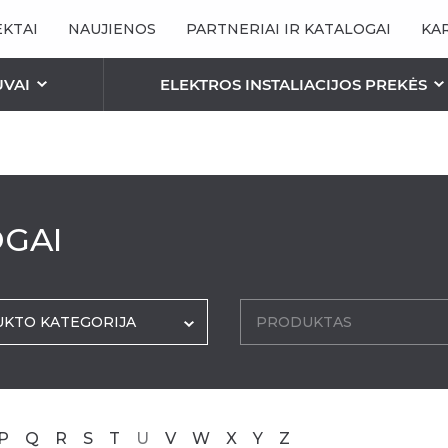
KTAI
NAUJIENOS
PARTNERIAI IR KATALOGAI
KA
UVAI
ELEKTROS INSTALIACIJOS PREKĖS
ŠVIESTUVAI
ŠVIESOS ŠALTINIAI / L
STALIACIJA
ENINIS APŠVIETIMAS
ROMANETĖS
PERGOLOS
OGAI
INIS APŠVIETIMAS
Bioklimatinė pergol
TINKLELIAI NUO VABZDŽIŲ
Pergola “Essential”
Tinklelis-Rėmelis
ion”
Pergola „Elegancy“
Tinklelis-Roletas
Pergolos – Pavėsin
KTO KATEGORIJA
PRODUKTAS
Tinklelis-Durys
Pergola „Aura“
Plisuoti Tinkleliai
Pergola „Square Fla
Antialerginiai Tinkleliai
Pergola „Square Wa
Pergola „Square Fr
P
Q
R
S
T
U
V
W
X
Y
Z