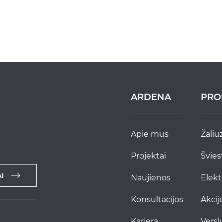
ARDENA
PRO
apie mus
žaliu
projektai
švie
I
naujienos
elek
konsultacijos
akci
karjera
versl