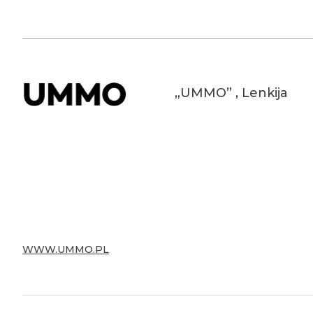
Fasadinės žaliuzės
„UMMO” , Lenkija
WWW.UMMO.PL