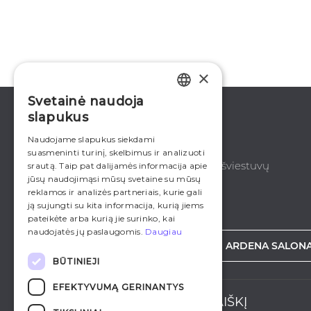
×
Svetainė naudoja
LITHUANIAN
slapukus
ENGLISH
Naudojame slapukus siekdami
suasmeninti turinį, skelbimus ir analizuoti
RUSSIAN
Platus žaliuzių, roletų, el. instaliacijos ir šviestuvų
srautą. Taip pat dalijamės informacija apie
jūsų naudojimąsi mūsų svetaine su mūsų
pasirinkimas.
reklamos ir analizės partneriais, kurie gali
ją sujungti su kita informacija, kurią jiems
pateikėte arba kurią jie surinko, kai
naudojatės jų paslaugomis.
Daugiau
ŠVIESTUVAI INTERNETE
ARDENA SALONA
BŪTINIEJI
EFEKTYVUMĄ GERINANTYS
PRENUMERUOKITE NAUJIENLAIŠKĮ