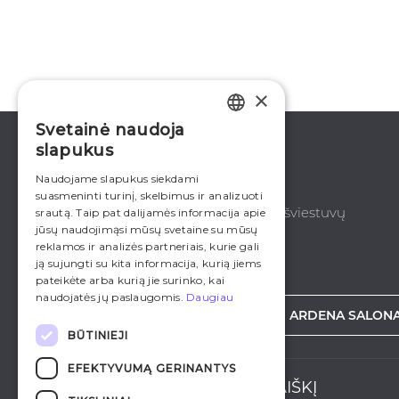
×
Svetainė naudoja
LITHUANIAN
slapukus
ENGLISH
Naudojame slapukus siekdami
suasmeninti turinį, skelbimus ir analizuoti
RUSSIAN
Platus žaliuzių, roletų, el. instaliacijos ir šviestuvų
srautą. Taip pat dalijamės informacija apie
jūsų naudojimąsi mūsų svetaine su mūsų
pasirinkimas.
reklamos ir analizės partneriais, kurie gali
ją sujungti su kita informacija, kurią jiems
pateikėte arba kurią jie surinko, kai
naudojatės jų paslaugomis.
Daugiau
ŠVIESTUVAI INTERNETE
ARDENA SALONA
BŪTINIEJI
EFEKTYVUMĄ GERINANTYS
PRENUMERUOKITE NAUJIENLAIŠKĮ