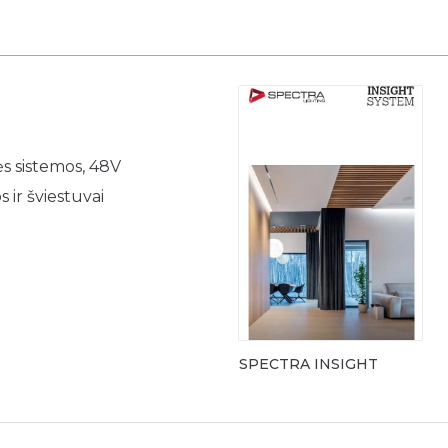
Pergola „Square D
Pergola „Vera-Sola“
Pergola „Alu-Sky“
s sistemos, 48V
 ir šviestuvai
SPECTRA INSIGHT