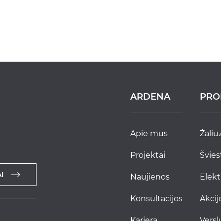
ARDENA
PRO
apie mus
žaliu
projektai
švie
I
naujienos
elek
konsultacijos
akci
karjera
versl