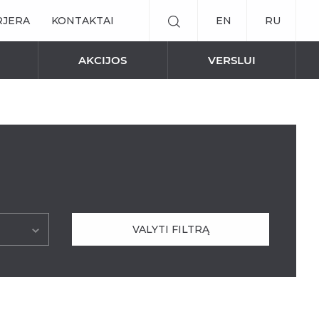
RJERA
KONTAKTAI
EN
RU
AKCIJOS
VERSLUI
ED JUOSTOS / MAITINIMO ŠALTINIAI
PAVĖSINĖS
a “Technic”
MARKIZĖS
IŠMANŪS SPRENDIMAI
ės Patio
VALYTI FILTRĄ
Elektrinis valdymas
Elektriniai karnizai užuolaidoms
t“
Nuotolinė roletų valdymo sistema
ll“
NAUJIENOS
ee“
Stoginės įstiklintoms terasom