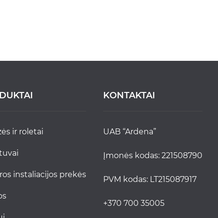
DUKTAI
KONTAKTAI
zės ir roletai
UAB “Ardena”
stuvai
Įmonės kodas: 221508790
tros instaliacijos prekės
PVM kodas: LT215087917
jos
+370 700 35005
ui