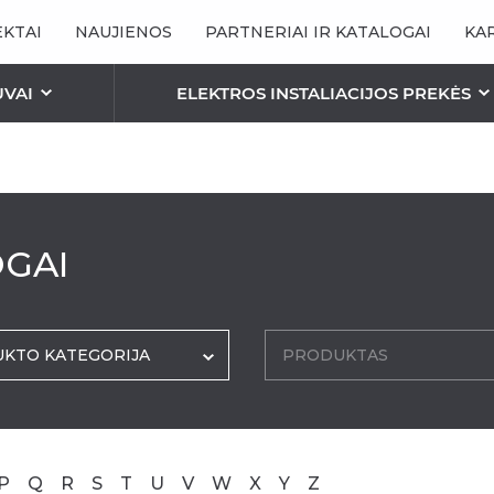
KTAI
NAUJIENOS
PARTNERIAI IR KATALOGAI
KA
UVAI
ELEKTROS INSTALIACIJOS PREKĖS
ŠVIESTUVAI
ŠVIESOS ŠALTINIAI / L
STALIACIJA
ENINIS APŠVIETIMAS
ROMANETĖS
PERGOLOS
OGAI
INIS APŠVIETIMAS
Bioklimatinė pergol
TINKLELIAI NUO VABZDŽIŲ
Pergola “Essential”
Tinklelis-Rėmelis
ion”
Pergola „Elegancy“
Tinklelis-Roletas
Pergolos – Pavėsin
KTO KATEGORIJA
PRODUKTAS
Tinklelis-Durys
Pergola „Aura“
Plisuoti Tinkleliai
Pergola „Square Fla
Antialerginiai Tinkleliai
Pergola „Square Wa
Pergola „Square Fr
P
Q
R
S
T
U
V
W
X
Y
Z