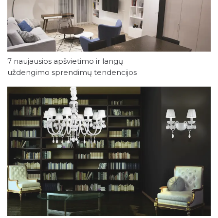
7 naujausios apšvietimo ir langų
uždengimo sprendimų tendencijos