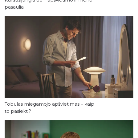
pasauliai.
Tobulas miegamojo apšvietimas – kaip
to pasiekti?