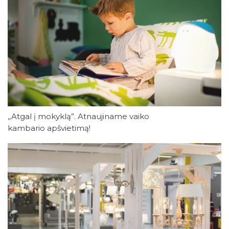
,,Atgal į mokyklą”. Atnaujiname vaiko
kambario apšvietimą!