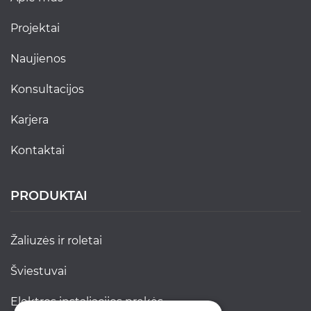
projektai
naujienos
konsultacijos
karjera
kontaktai
PRODUKTAI
žaliuzės ir roletai
šviestuvai
elektros instaliacijos prekės