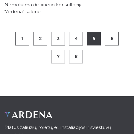
Nemokama dizainerio konsultacija
“Ardena” salone
1
2
3
4
5
6
7
8
Platus žaliuzių, roletų, el. instaliacijos ir šviestuvų