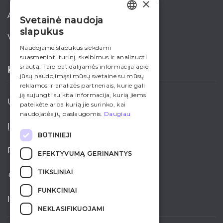
×
akcijos
Svetainė naudoja
LITHUANIAN
slapukus
verslui
ENGLISH
Naudojame slapukus siekdami
suasmeninti turinį, skelbimus ir analizuoti
RUSSIAN
srautą. Taip pat dalijamės informacija apie
KONTAKTAI
jūsų naudojimąsi mūsų svetaine su mūsų
reklamos ir analizės partneriais, kurie gali
ją sujungti su kita informacija, kurią jiems
UAB “Ardena”
pateikėte arba kurią jie surinko, kai
naudojatės jų paslaugomis.
Daugiau
Įmonės kodas: 221508790
BŪTINIEJI
PVM kodas: LT215087917
EFEKTYVUMĄ GERINANTYS
TIKSLINIAI
+370 700 35005
FUNKCINIAI
info@ardena.lt
NEKLASIFIKUOJAMI