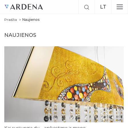
LT
Pradžia
Naujienos
EN
RU
NAUJIENOS
Kai susijungia du – apšvietimo ir meno –